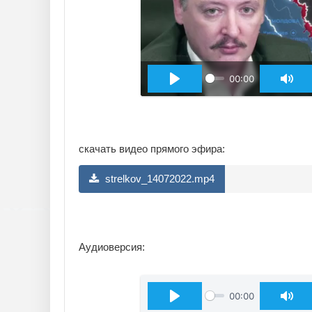
00:00
скачать видео прямого эфира:
strelkov_14072022.mp4
Аудиоверсия:
00:00