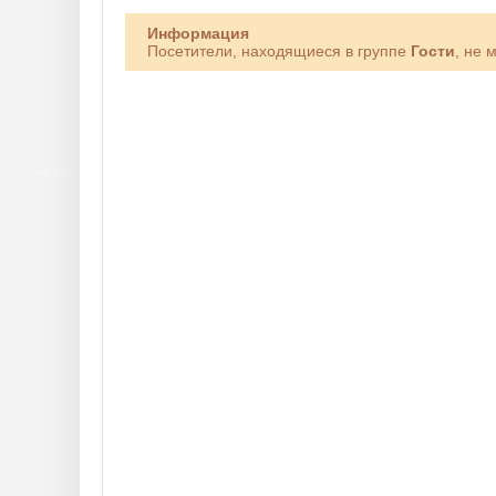
Информация
Посетители, находящиеся в группе
Гости
, не 