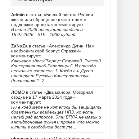
Admin
в статье «Боевой листок: Реалии
жизни или обращение к читателям о
поддержке проекта» комментирует:
В июле 2026 поступили средства:
15.07.2026 - ВТБ - 1000 рублей....
ZaNoZa
в статье «Александр Дугин: Нам
необходим свой Корпус Стражей»
комментирует:
Ключевое здесь:"Корпус Стражей. Русской
Консервативной Революции". И отсюда
несколько вопросов. 1. Когда г-н Дугин
планирует Русскую Консервативную
Революцию"?. 2....
ЛОМО
в статье «Два майора: Обзорная
сводка на 17 марта 2024 года»
комментирует:
Ни в коей мере не хотелось бы защищать
богатеньких владельцев НПЗ, но есть
целый ряд вопросов. Эти БПЛА не мавик и
антидроновые ружья и прочее что можно
купить в свободном доступе...
gloomach
в статье «Марат Хайруллин: