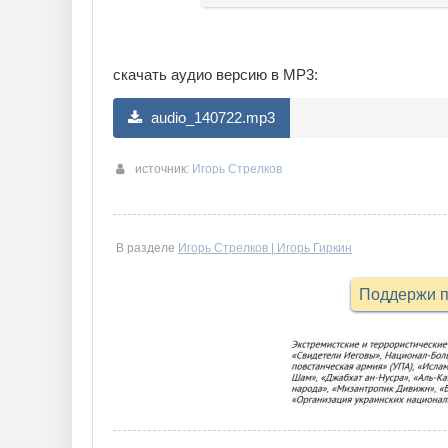
скачать аудио версию в MP3:
audio_140722.mp3
источник:
Игорь Стрелков
В разделе
Игорь Стрелков | Игорь Гиркин
Поддержи п