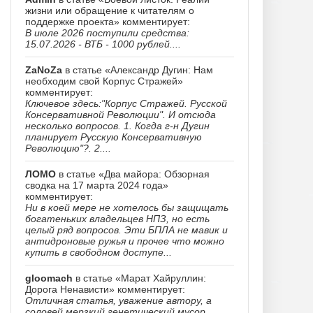
жизни или обращение к читателям о
поддержке проекта» комментирует:
В июле 2026 поступили средства:
15.07.2026 - ВТБ - 1000 рублей....
ZaNoZa
в статье «Александр Дугин: Нам
необходим свой Корпус Стражей»
комментирует:
Ключевое здесь:"Корпус Стражей. Русской
Консервативной Революции". И отсюда
несколько вопросов. 1. Когда г-н Дугин
планирует Русскую Консервативную
Революцию"?. 2....
ЛОМО
в статье «Два майора: Обзорная
сводка на 17 марта 2024 года»
комментирует:
Ни в коей мере не хотелось бы защищать
богатеньких владельцев НПЗ, но есть
целый ряд вопросов. Эти БПЛА не мавик и
антидроновые ружья и прочее что можно
купить в свободном доступе...
gloomach
в статье «Марат Хайруллин:
Дорога Ненависти» комментирует:
Отличная статья, уважение автору, а
соловей мерзкий генетический мусор......