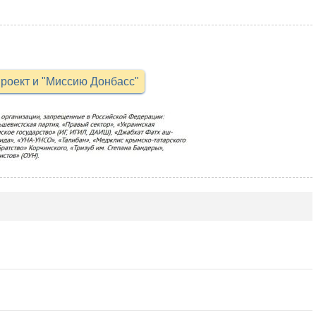
роект и "Миссию Донбасс"