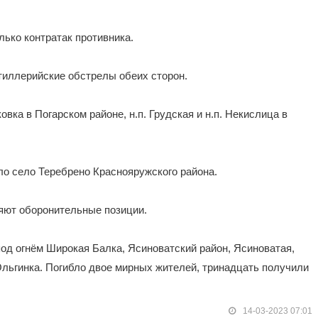
ько контратак противника.
тиллерийские обстрелы обеих сторон.
вка в Погарском районе, н.п. Грудская и н.п. Некислица в
ло село Теребрено Краснояружского района.
яют оборонительные позиции.
од огнём Широкая Балка, Ясиноватский район, Ясиноватая,
Ольгинка. Погибло двое мирных жителей, тринадцать получили
14-03-2023 07:01