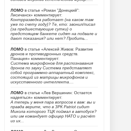
ЛОМО
в статье «Роман "Донецкий":
Лисичанск» комментирует:
Контрразведка работает (на каком там
уже по счету году)? Те, кто: звонил/писал
(за предшествующие сутки) о
предстоящем банкете сидят на подвале и
дают показания? или нет? Пробить...
ЛОМО
в статье «Алексей Живов: Развитие
дронов и противодронных средств.
Панацея» комментирует:
Система микрофонов для распознавания
дронов по звуку Система представляет
собой программно-аппаратный комплекс,
состоящий из матрицы микрофонов и
искусственного интеллекта....
ЛОМО
в статье «Лев Вершинин: Остается
надеяться» комментирует:
А теперь у меня пара вопросов к вам: вы и
правда верите, что в ЗРК Patriot сидит
Микола которого ТЦК поймал в автобусе?
или им командует офицер НАТО и расчёт
из их...