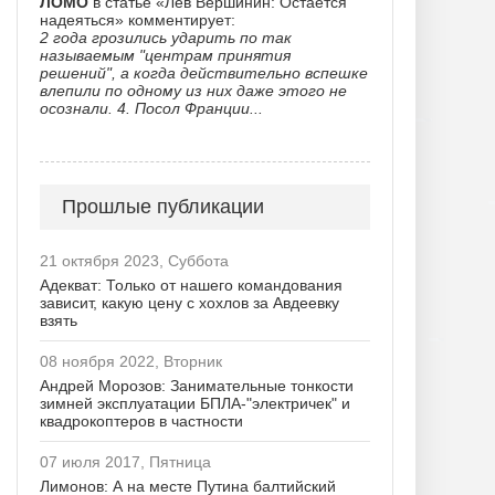
ЛОМО
в статье «Лев Вершинин: Остается
надеяться» комментирует:
2 года грозились ударить по так
называемым "центрам принятия
решений", а когда действительно вспешке
влепили по одному из них даже этого не
осознали. 4. Посол Франции...
Прошлые публикации
21 октября 2023, Суббота
Адекват: Только от нашего командования
зависит, какую цену с хохлов за Авдеевку
взять
08 ноября 2022, Вторник
Андрей Морозов: Занимательные тонкости
зимней эксплуатации БПЛА-"электричек" и
квадрокоптеров в частности
07 июля 2017, Пятница
Лимонов: А на месте Путина балтийский