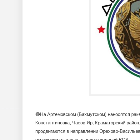
🔴На Артемовском (Бахмутском) наносятся рак
Константиновка, Часов Яр, Краматорский район
продвигаются в направлении Орехово-Васильев
окружении отдельных подразделений ВСУ.