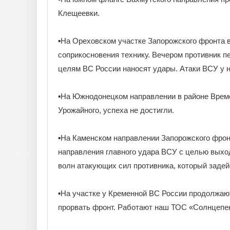
Клещеевки.
▪️На Ореховском участке Запорожского фронта 
соприкосновения технику. Вечером противник п
целям ВС России наносят удары. Атаки ВСУ у н
▪️На Южнодонецком направлении в районе Врем
Урожайного, успеха не достигли.
▪️На Каменском направлении Запорожского фрон
направления главного удара ВСУ с целью выход
волн атакующих сил противника, который задейс
▪️На участке у Кременной ВС России продолжаю
прорвать фронт. Работают наш ТОС «Солнцепе