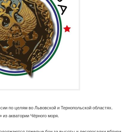
сии по целям во Львовской и Тернопольской областях.
 из акватории Чёрного моря.
родолжаются тяжелые бои за высоты и лесопосадки вблизи