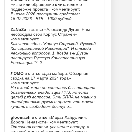
жизни или обращение к читателям о
поддержке проекта» комментирует:
В июле 2026 поступили средства:
15.07.2026 - ВТБ - 1000 рублей....
ZaNoZa
в статье «Александр Дугин: Нам
необходим свой Корпус Стражей»
комментирует:
Ключевое здесь:"Корпус Стражей. Русской
Консервативной Революции". И отсюда
несколько вопросов. 1. Когда г-н Дугин
планирует Русскую Консервативную
Революцию"?. 2....
ЛОМО
в статье «Два майора: Обзорная
сводка на 17 марта 2024 года»
комментирует:
Ни в коей мере не хотелось бы защищать
богатеньких владельцев НПЗ, но есть
целый ряд вопросов. Эти БПЛА не мавик и
антидроновые ружья и прочее что можно
купить в свободном доступе...
gloomach
в статье «Марат Хайруллин:
Дорога Ненависти» комментирует:
Отличная статья, уважение автору, а
соловей мерзкий генетический мусор......