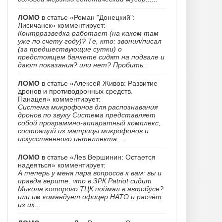
ЛОМО
в статье «Роман "Донецкий":
Лисичанск» комментирует:
Контрразведка работает (на каком там
уже по счету году)? Те, кто: звонил/писал
(за предшествующие сутки) о
предстоящем банкете сидят на подвале и
дают показания? или нет? Пробить...
ЛОМО
в статье «Алексей Живов: Развитие
дронов и противодронных средств.
Панацея» комментирует:
Система микрофонов для распознавания
дронов по звуку Система представляет
собой программно-аппаратный комплекс,
состоящий из матрицы микрофонов и
искусственного интеллекта....
ЛОМО
в статье «Лев Вершинин: Остается
надеяться» комментирует:
А теперь у меня пара вопросов к вам: вы и
правда верите, что в ЗРК Patriot сидит
Микола которого ТЦК поймал в автобусе?
или им командует офицер НАТО и расчёт
из их...