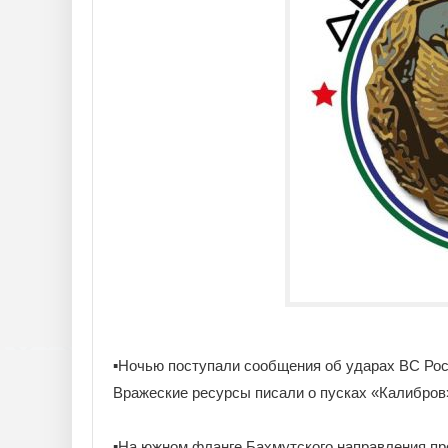
▪️Ночью поступали сообщения об ударах ВС Рос
Вражеские ресурсы писали о пусках «Калибров»
▪️На южном фланге Бахмутского направления п