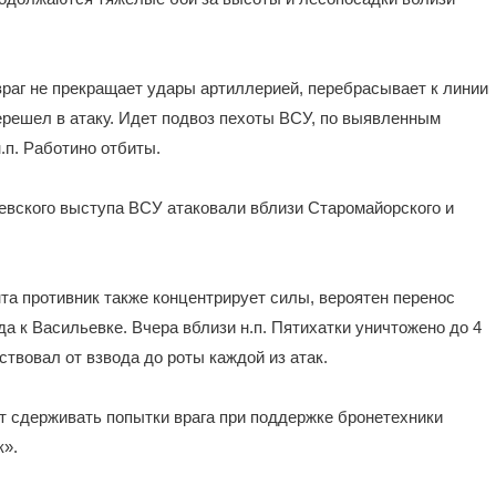
враг не прекращает удары артиллерией, перебрасывает к линии
ерешел в атаку. Идет подвоз пехоты ВСУ, по выявленным
.п. Работино отбиты.
евского выступа ВСУ атаковали вблизи Старомайорского и
та противник также концентрирует силы, вероятен перенос
а к Васильевке. Вчера вблизи н.п. Пятихатки уничтожено до 4
твовал от взвода до роты каждой из атак.
т сдерживать попытки врага при поддержке бронетехники
к».