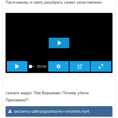
Пасечником, я смогу разобрать сюжет качественнее.
ВОСПРОИЗВЕСТИ
00:00
скачать видео "Лев Вершинин: Почему убили
Пригожина?":
pochemu-ubili-prigozhina-lev-vershinin.mp4