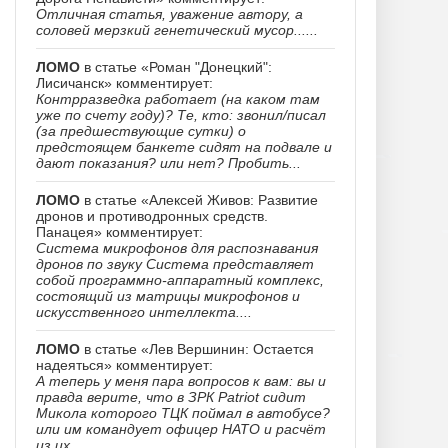
Отличная статья, уважение автору, а
соловей мерзкий генетический мусор......
ЛОМО
в статье «Роман "Донецкий":
Лисичанск» комментирует:
Контрразведка работает (на каком там
уже по счету году)? Те, кто: звонил/писал
(за предшествующие сутки) о
предстоящем банкете сидят на подвале и
дают показания? или нет? Пробить...
ЛОМО
в статье «Алексей Живов: Развитие
дронов и противодронных средств.
Панацея» комментирует:
Система микрофонов для распознавания
дронов по звуку Система представляет
собой программно-аппаратный комплекс,
состоящий из матрицы микрофонов и
искусственного интеллекта....
ЛОМО
в статье «Лев Вершинин: Остается
надеяться» комментирует:
А теперь у меня пара вопросов к вам: вы и
правда верите, что в ЗРК Patriot сидит
Микола которого ТЦК поймал в автобусе?
или им командует офицер НАТО и расчёт
из их...