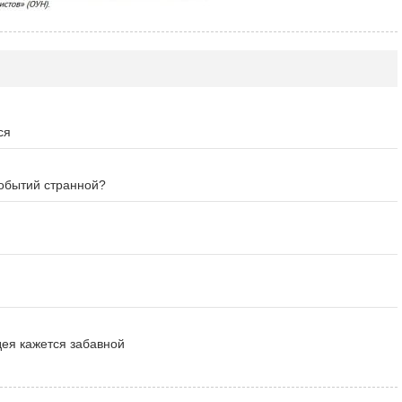
ся
событий странной?
дея кажется забавной