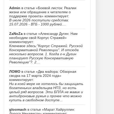
Admin
в статье «Боевой листок: Реалии
жизни или обращение к читателям о
поддержке проекта» комментирует:
В июле 2026 поступили средства:
15.07.2026 - ВТБ - 1000 рублей....
ZaNoZa
в статье «Александр Дугин: Нам
необходим свой Корпус Стражей»
комментирует:
Ключевое здесь:"Корпус Стражей. Русской
Консервативной Революции". И отсюда
несколько вопросов. 1. Когда г-н Дугин
планирует Русскую Консервативную
Революцию"?. 2....
ЛОМО
в статье «Два майора: Обзорная
сводка на 17 марта 2024 года»
комментирует:
Ни в коей мере не хотелось бы защищать
богатеньких владельцев НПЗ, но есть
целый ряд вопросов. Эти БПЛА не мавик и
антидроновые ружья и прочее что можно
купить в свободном доступе...
gloomach
в статье «Марат Хайруллин:
Дорога Ненависти» комментирует: