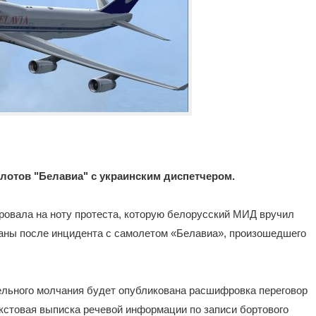
отов "Белавиа" с украинским диспетчером.
гировала на ноту протеста, которую белорусский МИД вручил
аны после инцидента с самолетом «Белавиа», произошедшего
ельного молчания будет опубликована расшифровка переговор
кстовая выписка речевой информации по записи бортового