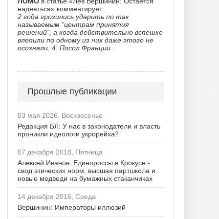
ЛОМО
в статье «Лев Вершинин: Остается
надеяться» комментирует:
2 года грозились ударить по так
называемым "центрам принятия
решений", а когда действительно вспешке
влепили по одному из них даже этого не
осознали. 4. Посол Франции...
Прошлые публикации
03 мая 2026, Воскресенье
Редакция БЛ: У нас в законодатели и власть
проникли идеологи укрорейха?
07 декабря 2018, Пятница
Алексей Иванов: Единороссы в Крокусе -
свод этических норм, высшая партшкола и
новые медведи на бумажных стаканчиках
14 декабря 2016, Среда
Вершинин: Императоры иллюзий