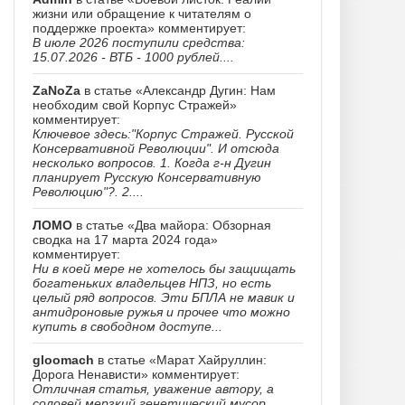
жизни или обращение к читателям о
поддержке проекта» комментирует:
В июле 2026 поступили средства:
15.07.2026 - ВТБ - 1000 рублей....
ZaNoZa
в статье «Александр Дугин: Нам
необходим свой Корпус Стражей»
комментирует:
Ключевое здесь:"Корпус Стражей. Русской
Консервативной Революции". И отсюда
несколько вопросов. 1. Когда г-н Дугин
планирует Русскую Консервативную
Революцию"?. 2....
ЛОМО
в статье «Два майора: Обзорная
сводка на 17 марта 2024 года»
комментирует:
Ни в коей мере не хотелось бы защищать
богатеньких владельцев НПЗ, но есть
целый ряд вопросов. Эти БПЛА не мавик и
антидроновые ружья и прочее что можно
купить в свободном доступе...
gloomach
в статье «Марат Хайруллин:
Дорога Ненависти» комментирует:
Отличная статья, уважение автору, а
соловей мерзкий генетический мусор......