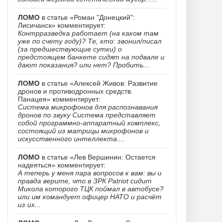
ЛОМО
в статье «Роман "Донецкий":
Лисичанск» комментирует:
Контрразведка работает (на каком там
уже по счету году)? Те, кто: звонил/писал
(за предшествующие сутки) о
предстоящем банкете сидят на подвале и
дают показания? или нет? Пробить...
ЛОМО
в статье «Алексей Живов: Развитие
дронов и противодронных средств.
Панацея» комментирует:
Система микрофонов для распознавания
дронов по звуку Система представляет
собой программно-аппаратный комплекс,
состоящий из матрицы микрофонов и
искусственного интеллекта....
ЛОМО
в статье «Лев Вершинин: Остается
надеяться» комментирует:
А теперь у меня пара вопросов к вам: вы и
правда верите, что в ЗРК Patriot сидит
Микола которого ТЦК поймал в автобусе?
или им командует офицер НАТО и расчёт
из их...