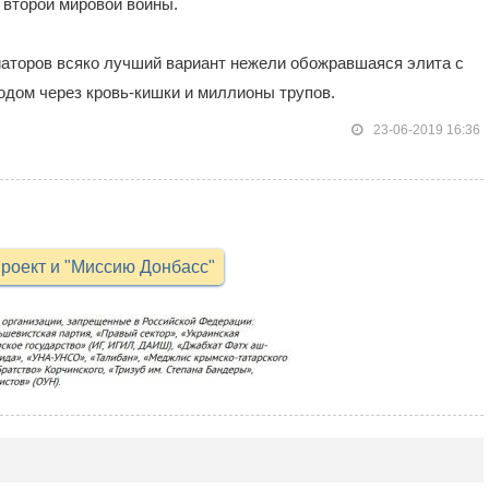
и второй мировой войны.
риаторов всяко лучший вариант нежели обожравшаяся элита с
дом через кровь-кишки и миллионы трупов.
23-06-2019 16:36
роект и "Миссию Донбасс"