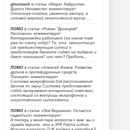
gloomach
в статье «Марат Хайруллин:
Дорога Ненависти» комментирует:
Отличная статья, уважение автору, а
соловей мерзкий генетический мусор......
ЛОМО
в статье «Роман "Донецкий":
Лисичанск» комментирует:
Контрразведка работает (на каком там
уже по счету году)? Те, кто: звонил/писал
(за предшествующие сутки) о
предстоящем банкете сидят на подвале и
дают показания? или нет? Пробить...
ЛОМО
в статье «Алексей Живов: Развитие
дронов и противодронных средств.
Панацея» комментирует:
Система микрофонов для распознавания
дронов по звуку Система представляет
собой программно-аппаратный комплекс,
состоящий из матрицы микрофонов и
искусственного интеллекта....
ЛОМО
в статье «Лев Вершинин: Остается
надеяться» комментирует:
А теперь у меня пара вопросов к вам: вы и
правда верите, что в ЗРК Patriot сидит
Микола которого ТЦК поймал в автобусе?