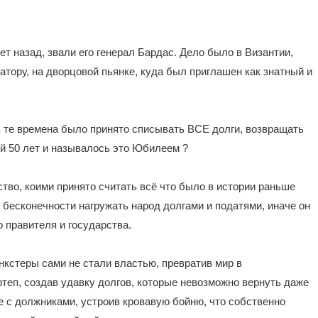
т назад, звали его генерал Бардас. Дело было в Византии,
атору, на дворцовой пьянке, куда был приглашен как знатный и
в те времена было принято списывать ВСЕ долги, возвращать
й 50 лет и называлось это Юбилеем ?
рство, коими принято считать всё что было в истории раньше
о бесконечности нагружать народ долгами и податями, иначе он
о правителя и государства.
анкстеры сами не стали властью, превратив мир в
теп, создав удавку долгов, которые невозможно вернуть даже
е с должниками, устроив кровавую бойню, что собственно