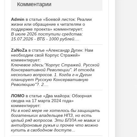
Комментарии
Admin
в статье «Боевой листок: Реалии
жизни или обращение к читателям о
поддержке проекта» комментирует:
В июле 2026 поступили средства:
15.07.2026 - ВТБ - 1000 рублей....
ZaNoZa
в статье «Александр Дугин: Нам
необходим свой Корпус Стражей»
комментирует:
Ключевое здесь:"Корпус Стражей. Русской
Консервативной Революции". И отсюда
несколько вопросов. 1. Когда г-н Дугин
планирует Русскую Консервативную
Революцию"?. 2....
ЛОМО
в статье «Два майора: Обзорная
сводка на 17 марта 2024 года»
комментирует:
Ни в коей мере не хотелось бы защищать
богатеньких владельцев НПЗ, но есть
целый ряд вопросов. Эти БПЛА не мавик и
антидроновые ружья и прочее что можно
купить в свободном доступе...