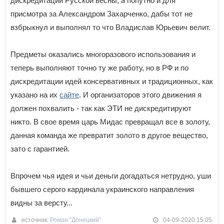
дискредитации Русской весны, а попутно и для
присмотра за Александром Захарченко, дабы тот не
взбрыкнул и выполнял то что Владислав Юрьевич велит.
Предметы оказались многоразового использования и
теперь выполняют точно ту же работу, но в РФ и по
дискредитации идей консервативных и традиционных, как
указано на их
сайте
. И организаторов этого движения я
должен похвалить - так как ЭТИ не дискредитируют
никто. В свое время царь Мидас превращал все в золоту,
данная команда же превратит золото в другое вещество,
зато с гарантией.
Впрочем чья идея и чьи деньги догадаться нетрудно, уши
бывшего серого кардинала украинского направления
видны за версту...
источник:
Роман "Донецкий"
04-09-2020 15:05