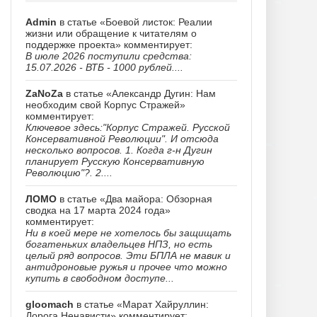
Admin
в статье «Боевой листок: Реалии
жизни или обращение к читателям о
поддержке проекта» комментирует:
В июле 2026 поступили средства:
15.07.2026 - ВТБ - 1000 рублей....
ZaNoZa
в статье «Александр Дугин: Нам
необходим свой Корпус Стражей»
комментирует:
Ключевое здесь:"Корпус Стражей. Русской
Консервативной Революции". И отсюда
несколько вопросов. 1. Когда г-н Дугин
планирует Русскую Консервативную
Революцию"?. 2....
ЛОМО
в статье «Два майора: Обзорная
сводка на 17 марта 2024 года»
комментирует:
Ни в коей мере не хотелось бы защищать
богатеньких владельцев НПЗ, но есть
целый ряд вопросов. Эти БПЛА не мавик и
антидроновые ружья и прочее что можно
купить в свободном доступе...
gloomach
в статье «Марат Хайруллин:
Дорога Ненависти» комментирует: