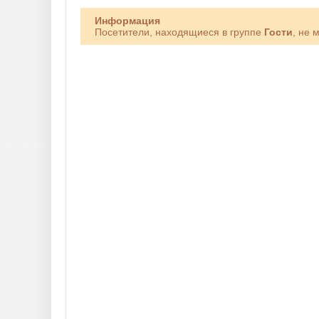
Информация
Посетители, находящиеся в группе
Гости
, не 