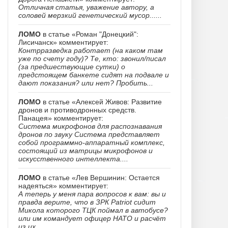
Отличная статья, уважение автору, а
соловей мерзкий генетический мусор......
ЛОМО
в статье «Роман "Донецкий":
Лисичанск» комментирует:
Контрразведка работает (на каком там
уже по счету году)? Те, кто: звонил/писал
(за предшествующие сутки) о
предстоящем банкете сидят на подвале и
дают показания? или нет? Пробить...
ЛОМО
в статье «Алексей Живов: Развитие
дронов и противодронных средств.
Панацея» комментирует:
Система микрофонов для распознавания
дронов по звуку Система представляет
собой программно-аппаратный комплекс,
состоящий из матрицы микрофонов и
искусственного интеллекта....
ЛОМО
в статье «Лев Вершинин: Остается
надеяться» комментирует:
А теперь у меня пара вопросов к вам: вы и
правда верите, что в ЗРК Patriot сидит
Микола которого ТЦК поймал в автобусе?
или им командует офицер НАТО и расчёт
из их...