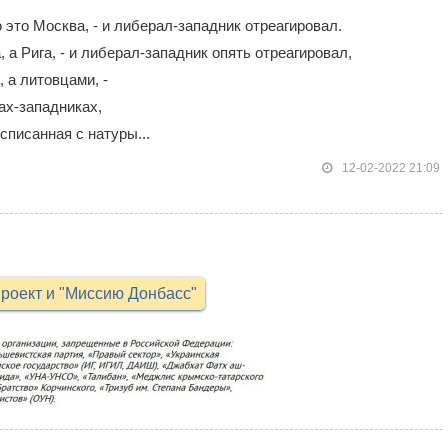
 это Москва, - и либерал-западник отреагировал.
 а Рига, - и либерал-западник опять отреагировал,
 а литовцами, -
лах-западниках,
 списанная с натуры...
12-02-2022 21:09
роект и "Миссию Донбасс"