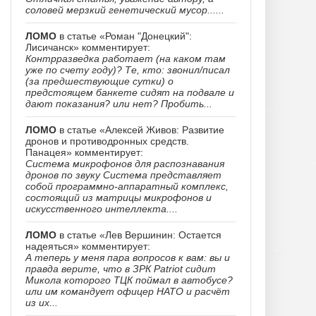
соловей мерзкий генетический мусор......
ЛОМО
в статье «Роман "Донецкий":
Лисичанск» комментирует:
Контрразведка работает (на каком там
уже по счету году)? Те, кто: звонил/писал
(за предшествующие сутки) о
предстоящем банкете сидят на подвале и
дают показания? или нет? Пробить...
ЛОМО
в статье «Алексей Живов: Развитие
дронов и противодронных средств.
Панацея» комментирует:
Система микрофонов для распознавания
дронов по звуку Система представляет
собой программно-аппаратный комплекс,
состоящий из матрицы микрофонов и
искусственного интеллекта....
ЛОМО
в статье «Лев Вершинин: Остается
надеяться» комментирует:
А теперь у меня пара вопросов к вам: вы и
правда верите, что в ЗРК Patriot сидит
Микола которого ТЦК поймал в автобусе?
или им командует офицер НАТО и расчёт
из их...