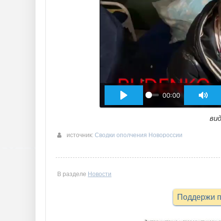
00:00
вид
источник:
Сводки ополчения Новороссии
В разделе
Новости
Поддержи п