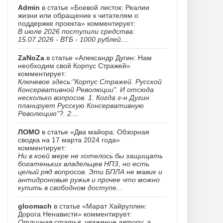
Admin
в статье «Боевой листок: Реалии
жизни или обращение к читателям о
поддержке проекта» комментирует:
В июле 2026 поступили средства:
15.07.2026 - ВТБ - 1000 рублей....
ZaNoZa
в статье «Александр Дугин: Нам
необходим свой Корпус Стражей»
комментирует:
Ключевое здесь:"Корпус Стражей. Русской
Консервативной Революции". И отсюда
несколько вопросов. 1. Когда г-н Дугин
планирует Русскую Консервативную
Революцию"?. 2....
ЛОМО
в статье «Два майора: Обзорная
сводка на 17 марта 2024 года»
комментирует:
Ни в коей мере не хотелось бы защищать
богатеньких владельцев НПЗ, но есть
целый ряд вопросов. Эти БПЛА не мавик и
антидроновые ружья и прочее что можно
купить в свободном доступе...
gloomach
в статье «Марат Хайруллин:
Дорога Ненависти» комментирует:
Отличная статья, уважение автору, а