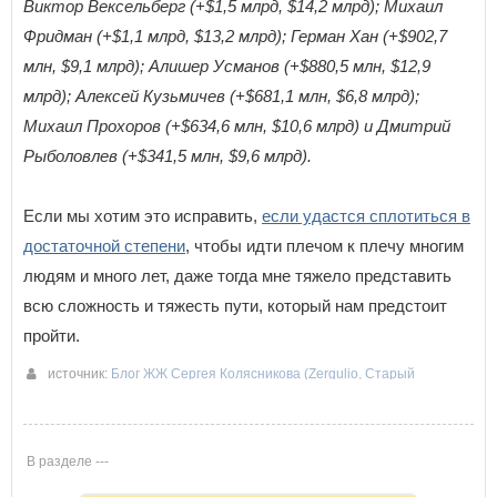
Виктор Вексельберг (+$1,5 млрд, $14,2 млрд); Михаил
Фридман (+$1,1 млрд, $13,2 млрд); Герман Хан (+$902,7
млн, $9,1 млрд); Алишер Усманов (+$880,5 млн, $12,9
млрд); Алексей Кузьмичев (+$681,1 млн, $6,8 млрд);
Михаил Прохоров (+$634,6 млн, $10,6 млрд) и Дмитрий
Рыболовлев (+$341,5 млн, $9,6 млрд).
Если мы хотим это исправить,
если удастся сплотиться в
достаточной степени
, чтобы идти плечом к плечу многим
людям и много лет, даже тогда мне тяжело представить
всю сложность и тяжесть пути, который нам предстоит
пройти.
источник:
Блог ЖЖ Сергея Колясникова (Zergulio, Старый
солдат)
22-01-2017 17:51
В разделе ---