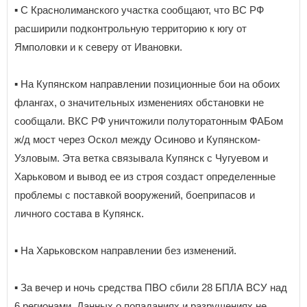
▪️ С Краснолиманского участка сообщают, что ВС РФ
расширили подконтрольную территорию к югу от
Ямполовки и к северу от Ивановки.
▪️ На Купянском направлении позиционные бои на обоих
флангах, о значительных изменениях обстановки не
сообщали. ВКС РФ уничтожили полуторатонным ФАБом
ж/д мост через Оскол между Осиново и Купянском-
Узловым. Эта ветка связывала Купянск с Чугуевом и
Харьковом и вывод ее из строя создаст определенные
проблемы с поставкой вооружений, боеприпасов и
личного состава в Купянск.
▪️ На Харьковском направлении без изменений.
▪️ За вечер и ночь средства ПВО сбили 28 БПЛА ВСУ над
6 регионами. Данных о попаданиях и разрушениях не