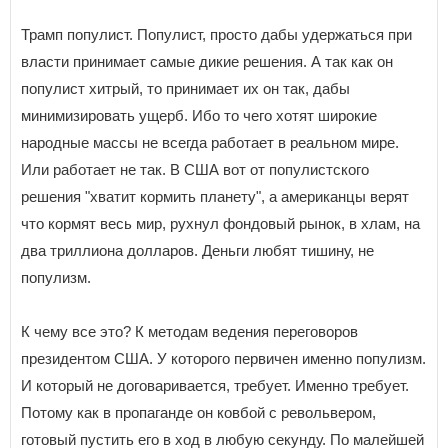
Трамп популист. Популист, просто дабы удержаться при
власти принимает самые дикие решения. А так как он
популист хитрый, то принимает их он так, дабы
минимизировать ущерб. Ибо то чего хотят широкие
народные массы не всегда работает в реальном мире.
Или работает не так. В США вот от популистского
решения "хватит кормить планету", а американцы верят
что кормят весь мир, рухнул фондовый рынок, в хлам, на
два триллиона долларов. Деньги любят тишину, не
популизм.
К чему все это? К методам ведения переговоров
президентом США. У которого первичен именно популизм.
И который не договаривается, требует. Именно требует.
Потому как в пропаганде он ковбой с револьвером,
готовый пустить его в ход в любую секунду. По малейшей