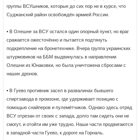
группы ВСУшников, которые до сих пор не в курсе, что
Суджанский район освобождён армией России.
▪️ В Олешне за ВСУ остался один опорный пункт, но враг
сражается ожесточённо и пытается подтянуть
подкрепление на бронетехнике. Вчера группа украинских
штурмовиков на ББМ выдвинулась в направлении
Олешни из Юнаковки, но была уничтожена сбросами с
наших дронов.
▪️ В Гуево противник засел в развалинах бывшего
спиртзавода в промзоне, где удерживает позицию с
помощью снайперов и пулемётчиков. Однако здесь отряд
ВСУ отрезан от своих с запада, долго там сидеть они не
смогут, и отойти им уже трудно. Наши части продвигаются
в западной части Гуево, к дороге на Горналь.