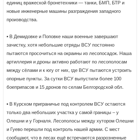
единиц вражеской бронетехники — танки, БМП, БТР и
новые инженерные машины разграждения западного
производства.
▪️ В Демидовке и Поповке наши военные завершают
зачистку, хотя небольшие отряды ВСУ постоянно
пытаются просочиться на окраины из лесопосадок. Наша
артиллерия и дроны активно работают по лесополосам
между сёлами и к югу от них, где ВСУ пытаются устроить
опорные пункты. За сутки ВСУ выпустили более 100
боеприпасов и 15 дронов по селам Белгородской обл.
▪️ В Курском приграничье под контролем ВСУ остаются
только два небольших участка у самой границы – у
Олешни и у Горналя. Лесополосы между хутором Олешни
и Гуево перешли под контроль нашей армии. С мест
сообщают, что в лесах ещё встречаются разрозненные