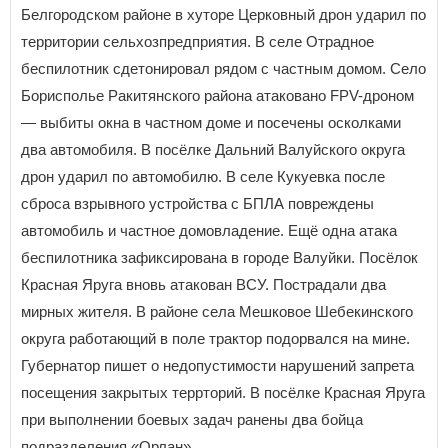
Белгородском районе в хуторе Церковный дрон ударил по
территории сельхозпредприятия. В селе Отрадное
беспилотник сдетонировал рядом с частным домом. Село
Борисполье Ракитянского района атаковано FPV-дроном
— выбиты окна в частном доме и посечены осколками
два автомобиля. В посёлке Дальний Валуйского округа
дрон ударил по автомобилю. В селе Кукуевка после
сброса взрывного устройства с БПЛА повреждены
автомобиль и частное домовладение. Ещё одна атака
беспилотника зафиксирована в городе Валуйки. Посёлок
Красная Яруга вновь атакован ВСУ. Пострадали два
мирных жителя. В районе села Мешковое Шебекинского
округа работающий в поле трактор подорвался на мине.
Губернатор пишет о недопустимости нарушений запрета
посещения закрытых террторий. В посёлке Красная Яруга
при выполнении боевых задач ранены два бойца
подразделения «Орлан».