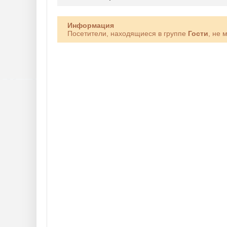
Информация
Посетители, находящиеся в группе
Гости
, не 