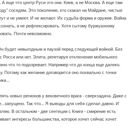
 А еще что центр Руси это они. Киев, а не Москва. А еще там
оду" соседям. Это поколение, кто скакал на Майдане, чистые
гут и не умеют. И не желают. Их судьба форма и оружие. Война
осознать, а не рефлексировать. Хотя сытому буржуазному
овать. Почти невозможно.
Он будет невыгодным и паузой перед следующей войной. Без
сс Росси или нет. Элита, репетируя отключения мобильного
вно что то подозревает. Например что до конца еще далеко.
очу. Потому как желание договорится оно похвально с точки
ки...
пять новых регионов у вековечного врага - сверхзадача. Даже с
..запущено. Так что... Я выводы для себя сделал давно. И
яю. В остальном - две сентеции с Книги - смирение есть
чивает интересы большинства, которое хочет сейчас хочет