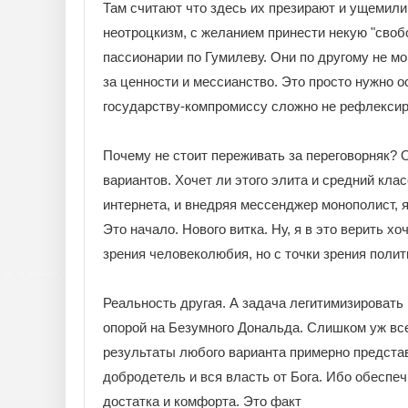
Там считают что здесь их презирают и ущемили.
неотроцкизм, с желанием принести некую "своб
пассионарии по Гумилеву. Они по другому не мо
за ценности и мессианство. Это просто нужно 
государству-компромиссу сложно не рефлексир
Почему не стоит переживать за переговорняк? 
вариантов. Хочет ли этого элита и средний кла
интернета, и внедряя мессенджер монополист, я
Это начало. Нового витка. Ну, я в это верить х
зрения человеколюбия, но с точки зрения полити
Реальность другая. А задача легитимизировать 
опорой на Безумного Дональда. Слишком уж все.
результаты любого варианта примерно представл
добродетель и вся власть от Бога. Ибо обеспе
достатка и комфорта. Это факт