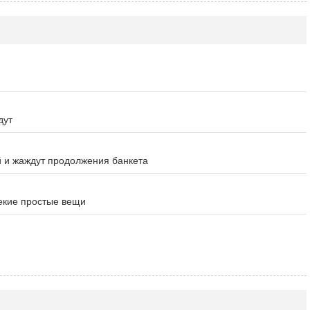
дут
й и жаждут продолжения банкета
некие простые вещи