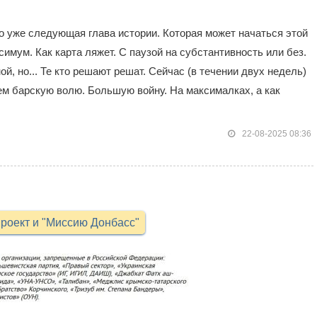
это уже следующая глава истории. Которая может начаться этой
имум. Как карта ляжет. С паузой на субстантивность или без.
й, но... Те кто решают решат. Сейчас (в течении двух недель)
ем барскую волю. Большую войну. На максималках, а как
22-08-2025 08:36
роект и "Миссию Донбасс"