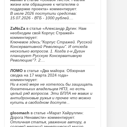
жизни или обращение к читателям о
поддержке проекта» комментирует:
В июле 2026 поступили средства:
15.07.2026 - ВТБ - 1000 рублей....
ZaNoZa
в статье «Александр Дугин: Нам
необходим свой Корпус Стражей»
комментирует:
Ключевое здесь:"Корпус Стражей. Русской
Консервативной Революции". И отсюда
несколько вопросов. 1. Когда г-н Дугин
планирует Русскую Консервативную
Революцию"?. 2....
ЛОМО
в статье «Два майора: Обзорная
сводка на 17 марта 2024 года»
комментирует:
Ни в коей мере не хотелось бы защищать
богатеньких владельцев НПЗ, но есть
целый ряд вопросов. Эти БПЛА не мавик и
антидроновые ружья и прочее что можно
купить в свободном доступе...
gloomach
в статье «Марат Хайруллин:
Дорога Ненависти» комментирует:
Отличная статья, уважение автору, а
соловей мерзкий генетический мусор......