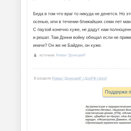
Беда в том что враг то никуда не денется. Но 
осенью, или в течении ближайших семи лет макс
С паузой конечно хуже, не дадут нам полноценно
и решат. Там Донни войну обещал если не прим
иначе? Он же не Байден, он хуже.
источник:
Роман "Донецкий"
В разделе
Роман "Донецкий" | ДонРФ | donrf
Поддержи п