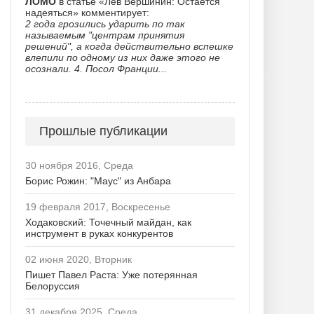
ЛОМО
в статье «Лев Вершинин: Остается
надеяться» комментирует:
2 года грозились ударить по так
называемым "центрам принятия
решений", а когда действительно вспешке
влепили по одному из них даже этого не
осознали. 4. Посол Франции...
Прошлые публикации
30 ноября 2016, Среда
Борис Рожин: "Маус" из Анбара
19 февраля 2017, Воскресенье
Ходаковский: Точечный майдан, как
инструмент в руках конкурентов
02 июня 2020, Вторник
Пишет Павел Раста: Уже потерянная
Белоруссия
31 декабря 2025, Среда