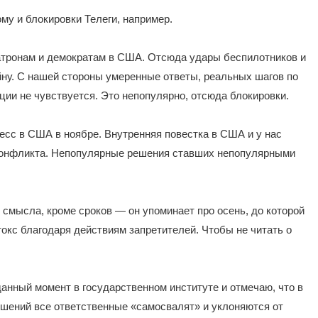
ому и блокировки Телеги, например.
патронам и демократам в США. Отсюда удары беспилотников и
йну. С нашей стороны умеренные ответы, реальных шагов по
ции не чувствуется. Это непопулярно, отсюда блокировки.
ресс в США в ноябре. Внутренняя повестка в США и у нас
конфликта. Непопулярные решения ставших непопулярными
смысла, кроме сроков — он упоминает про осень, до которой
окс благодаря действиям запретителей. Чтобы не читать о
 данный момент в государственном институте и отмечаю, что в
ешений все ответственные «самосвалят» и уклоняются от