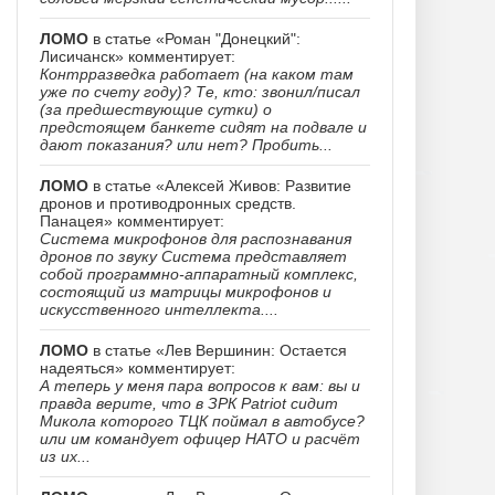
ЛОМО
в статье «Роман "Донецкий":
Лисичанск» комментирует:
Контрразведка работает (на каком там
уже по счету году)? Те, кто: звонил/писал
(за предшествующие сутки) о
предстоящем банкете сидят на подвале и
дают показания? или нет? Пробить...
ЛОМО
в статье «Алексей Живов: Развитие
дронов и противодронных средств.
Панацея» комментирует:
Система микрофонов для распознавания
дронов по звуку Система представляет
собой программно-аппаратный комплекс,
состоящий из матрицы микрофонов и
искусственного интеллекта....
ЛОМО
в статье «Лев Вершинин: Остается
надеяться» комментирует:
А теперь у меня пара вопросов к вам: вы и
правда верите, что в ЗРК Patriot сидит
Микола которого ТЦК поймал в автобусе?
или им командует офицер НАТО и расчёт
из их...