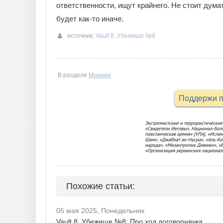
ответственности, ищут крайнего. Не стоит дум
будет как-то иначе.
источник:
Vault 8. Убежище №8
В разделе
Мнения
Поддержи п
Похожие статьи:
05 мая 2025, Понедельник
Vault 8. Убежище №8: Про ход договорнячка