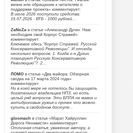
жизни или обращение к читателям о
поддержке проекта» комментирует:
В июле 2026 поступили средства:
15.07.2026 - ВТБ - 1000 рублей....
ZaNoZa
в статье «Александр Дугин: Нам
необходим свой Корпус Стражей»
комментирует:
Ключевое здесь:"Корпус Стражей. Русской
Консервативной Революции". И отсюда
несколько вопросов. 1. Когда г-н Дугин
планирует Русскую Консервативную
Революцию"?. 2....
ЛОМО
в статье «Два майора: Обзорная
сводка на 17 марта 2024 года»
комментирует:
Ни в коей мере не хотелось бы защищать
богатеньких владельцев НПЗ, но есть
целый ряд вопросов. Эти БПЛА не мавик и
антидроновые ружья и прочее что можно
купить в свободном доступе...
gloomach
в статье «Марат Хайруллин:
Дорога Ненависти» комментирует:
Отличная статья, уважение автору, а
соловей мерзкий генетический мусор......