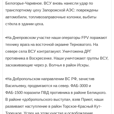
Белогорье-Чаривное. ВСУ вновь нанесли удар по
транспортному цеху Запорожской АЭС: повреждены
автомобили, топливозаправочные колонки, выбиты
стёкла в здании цеха.
▪️На Днепровском участке наши операторы FPV поражают
технику врага на восточной окраине Терноватого. На
севере села ВСУ контратакуют. Уничтожена ДРГ
противника в Воскресенке. Наши уничтожают группы ВСУ,
заскакивающие через р. Волчья в район Искры.
▪️На Добропольском направлении ВС РФ, зачистив
Васильевку, продвигаются на север. ФАБ-3000 и
ФАБ-1500 поразили ПВД противника в районе Белицкого.
В районе «добропольского выступа», взяв Приют, наши
развивают наступление в район Торское-Красный Кут-
Торецкое. Успех на этом участке и освобождение