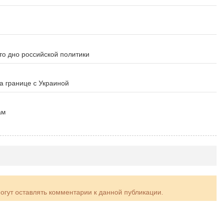
то дно российской политики
а границе с Украиной
ам
могут оставлять комментарии к данной публикации.