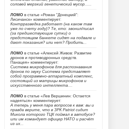
соловей мерзкий генетический мусор......
ЛОМО
в статье «Роман "Донецкий":
Лисичанск» комментирует:
Контрразведка работает (на каком там
уже по счету году)? Те, кто: звонил/писал
(за предшествующие сутки) о
предстоящем банкете сидят на подвале и
дают показания? или нет? Пробить...
ЛОМО
в статье «Алексей Живов: Развитие
дронов и противодронных средств.
Панацея» комментирует:
Система микрофонов для распознавания
дронов по звуку Система представляет
собой программно-аппаратный комплекс,
состоящий из матрицы микрофонов и
искусственного интеллекта....
ЛОМО
в статье «Лев Вершинин: Остается
надеяться» комментирует:
А теперь у меня пара вопросов к вам: вы и
правда верите, что в ЗРК Patriot сидит
Микола которого ТЦК поймал в автобусе?
или им командует офицер НАТО и расчёт
из их...