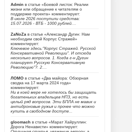
Admin
в статье «Боевой листок: Реалии
жизни или обращение к читателям о
поддержке проекта» комментирует:
В июле 2026 поступили средства:
15.07.2026 - ВТБ - 1000 рублей....
ZaNoZa
в статье «Александр Дугин: Нам
необходим свой Корпус Стражей»
комментирует:
Ключевое здесь:"Корпус Стражей. Русской
Консервативной Революции". И отсюда
несколько вопросов. 1. Когда г-н Дугин
планирует Русскую Консервативную
Революцию"?. 2....
ЛОМО
в статье «Два майора: Обзорная
сводка на 17 марта 2024 года»
комментирует:
Ни в коей мере не хотелось бы защищать
богатеньких владельцев НПЗ, но есть
целый ряд вопросов. Эти БПЛА не мавик и
антидроновые ружья и прочее что можно
купить в свободном доступе...
gloomach
в статье «Марат Хайруллин:
Дорога Ненависти» комментирует:
Отличная статья, уважение автору, а