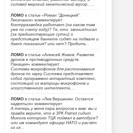
соловей мерзкий генетический мусор......
ЛОМО
в статье «Роман "Донецкий":
Лисичанск» комментирует:
Контрразведка работает (на каком там
уже по счету году)? Те, кто: звонил/писал
(за предшествующие сутки) о
предстоящем банкете сидят на подвале и
дают показания? или нет? Пробить...
ЛОМО
в статье «Алексей Живов: Развитие
дронов и противодронных средств.
Панацея» комментирует:
Система микрофонов для распознавания
дронов по звуку Система представляет
собой программно-аппаратный комплекс,
состоящий из матрицы микрофонов и
искусственного интеллекта....
ЛОМО
в статье «Лев Вершинин: Остается
надеяться» комментирует:
А теперь у меня пара вопросов к вам: вы и
правда верите, что в ЗРК Patriot сидит
Микола которого ТЦК поймал в автобусе?
или им командует офицер НАТО и расчёт
из их...