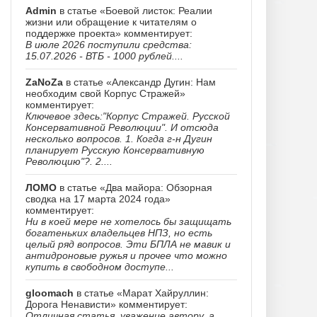
Admin
в статье «Боевой листок: Реалии
жизни или обращение к читателям о
поддержке проекта» комментирует:
В июле 2026 поступили средства:
15.07.2026 - ВТБ - 1000 рублей....
ZaNoZa
в статье «Александр Дугин: Нам
необходим свой Корпус Стражей»
комментирует:
Ключевое здесь:"Корпус Стражей. Русской
Консервативной Революции". И отсюда
несколько вопросов. 1. Когда г-н Дугин
планирует Русскую Консервативную
Революцию"?. 2....
ЛОМО
в статье «Два майора: Обзорная
сводка на 17 марта 2024 года»
комментирует:
Ни в коей мере не хотелось бы защищать
богатеньких владельцев НПЗ, но есть
целый ряд вопросов. Эти БПЛА не мавик и
антидроновые ружья и прочее что можно
купить в свободном доступе...
gloomach
в статье «Марат Хайруллин:
Дорога Ненависти» комментирует:
Отличная статья, уважение автору, а