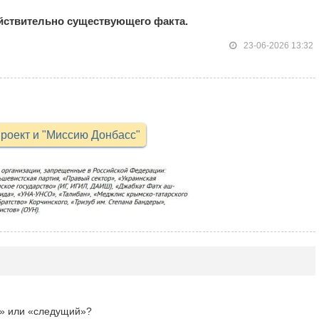
йствительно существующего факта.
23-06-2026 13:32
роект и "Миссию Донбасс"
» или «cледущий»?