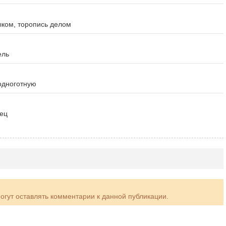
ыком, торопись делом
ель
одноготную
рец
могут оставлять комментарии к данной публикации.