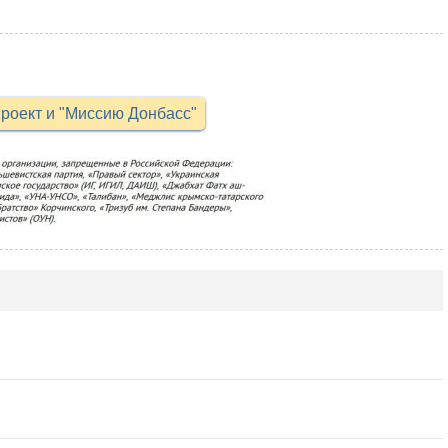
роект и "Миссию Донбасс"