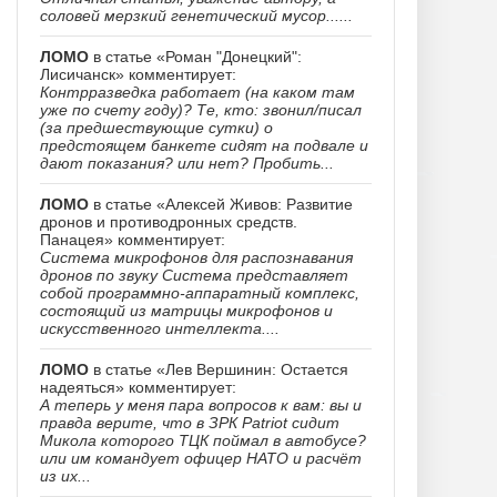
соловей мерзкий генетический мусор......
ЛОМО
в статье «Роман "Донецкий":
Лисичанск» комментирует:
Контрразведка работает (на каком там
уже по счету году)? Те, кто: звонил/писал
(за предшествующие сутки) о
предстоящем банкете сидят на подвале и
дают показания? или нет? Пробить...
ЛОМО
в статье «Алексей Живов: Развитие
дронов и противодронных средств.
Панацея» комментирует:
Система микрофонов для распознавания
дронов по звуку Система представляет
собой программно-аппаратный комплекс,
состоящий из матрицы микрофонов и
искусственного интеллекта....
ЛОМО
в статье «Лев Вершинин: Остается
надеяться» комментирует:
А теперь у меня пара вопросов к вам: вы и
правда верите, что в ЗРК Patriot сидит
Микола которого ТЦК поймал в автобусе?
или им командует офицер НАТО и расчёт
из их...