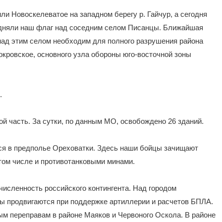
ли Новоскелеватое на западном берегу р. Гайчур, а сегодня
дняли наш флаг над соседним селом Писанцы. Ближайшая
 над этим селом необходим для полного разрушения района
кровское, основного узла обороны юго-восточной зоны
.
ой часть. За сутки, по данным МО, освобождено 26 зданий.
ся в предполье Ореховатки. Здесь наши бойцы зачищают
том числе и противотанковыми минами.
численность российского контингента. Над городом
ы продвигаются при поддержке артиллерии и расчетов БПЛА.
м переправам в районе Маяков и Червоного Оскола. В районе