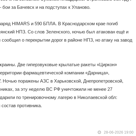
 бои за Бачевск и на подступах к Уланово.
снаряд HIMARS и 590 БПЛА. В Краснодарском крае погиб
янский НПЗ. Со слов Зеленского, ночью был атакован ещё и
сообщил о перекрытии дорог в районе НПЗ, но атаку на завод
Украины. Две гиперзвуковые крылатые ракеты «Циркон»
территории фармацевтической компании «Дарница»,
. Ночью поражены АЗС в Харьковской, Днепропетровской,
никах, за эту неделю ВС РФ уничтожили не менее 27
дарили по тренировочному лагерю в Николаевской обл:
 состав противника.
28-06-2026 19:00