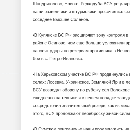
Шандриголово, Нового, Редкодуба ВСУ регуляр
наши разведчики и штурмовики просочились ск
соседнее Высшее Солёное.
▪️В Купянске ВС РФ расширяют зону контроля в
районе Осиново, чем еще больше усложнили в
наносят удары по резервам противника в Нечво
бои в с. Петро-Ивановка.
▪️На Харьковском участке ВС РФ продвинулись 
селах: Лосевка, Украинское, Земляной Яр и в 
ВСУ возводят оборону по рубежу сёл Волоховск
ежедневно на технике и в пешем порядке завод
сосредоточил значительный резерв, как из мех
этого, ВСУ продолжают переброску живой силы 
▪️В Сумском приграничье наши продвинулись н