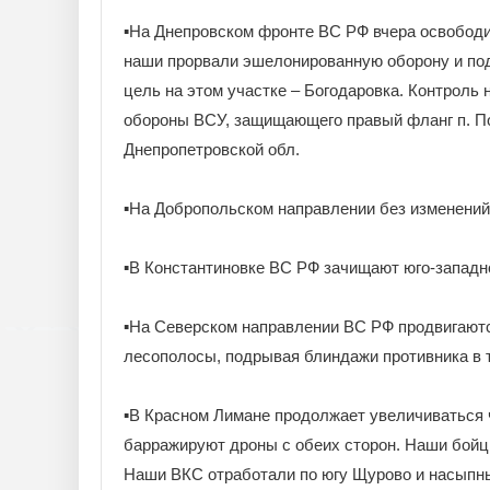
▪️На Днепровском фронте ВС РФ вчера освободи
наши прорвали эшелонированную оборону и по
цель на этом участке – Богодаровка. Контроль
обороны ВСУ, защищающего правый фланг п. По
Днепропетровской обл.
▪️На Добропольском направлении без изменений
▪️В Константиновке ВС РФ зачищают юго-западн
▪️На Северском направлении ВС РФ продвигают
лесополосы, подрывая блиндажи противника в 
▪️В Красном Лимане продолжает увеличиваться 
барражируют дроны с обеих сторон. Наши бойц
Наши ВКС отработали по югу Щурово и насыпны