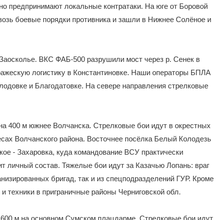
но предпринимают локальные контратаки. На юге от Боровой
возь боевые порядки противника и зашли в Нижнее Солёное и
 Заосколье. ВКС ФАБ-500 разрушили мост через р. Сенек в
ражескую логистику в Константиновке. Наши операторы БПЛА
лодовке и Благодатовке. На севере направления стрелковые
на 400 м южнее Волчанска. Стрелковые бои идут в окрестных
лесах Волчанского района. Восточнее посёлка Белый Колодезь
ое - Захаровка, куда командование ВСУ практически
ит личный состав. Тяжелые бои идут за Казачью Лопань: враг
анизированных бригад, так и из спецподразделений ГУР. Кроме
и техники в приграничные районы Черниговской обл.
а 600 м на основном Сумском плацдарме. Стрелковые бои идут