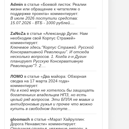
Admin
в статье «Боевой листок: Реалии
жизни или обращение к читателям о
поддержке проекта» комментирует:
В июле 2026 поступили средства:
15.07.2026 - ВТБ - 1000 рублей....
ZaNoZa
в статье «Александр Дугин: Нам
необходим свой Корпус Стражей»
комментирует:
Ключевое здесь:"Корпус Стражей. Русской
Консервативной Революции". И отсюда
несколько вопросов. 1. Когда г-н Дугин
планирует Русскую Консервативную
Революцию"?. 2....
ЛОМО
в статье «Два майора: Обзорная
сводка на 17 марта 2024 года»
комментирует:
Ни в коей мере не хотелось бы защищать
богатеньких владельцев НПЗ, но есть
целый ряд вопросов. Эти БПЛА не мавик и
антидроновые ружья и прочее что можно
купить в свободном доступе...
gloomach
в статье «Марат Хайруллин:
Дорога Ненависти» комментирует:
Отличная статья, уважение автору, а