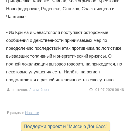
Григорьевке, Каховке, Клинах, Костогрызово, Крестовке,
Новофедоровке, Раденске, Ставках, Счастливцево и
Чаплинке.
▪️ Из Крыма и Севастополя поступают осторожные
сообщения о действенности принимаемых мер по
преодолению последствий атак противника по логистике,
вызвавших топливный и энергетический кризисы. О
полной локализации вызовов говорить на приходится, но
некоторые улучшения есть. Налёты на регион
продолжаются с разной интенсивностью ежесуточно.
источник:
Два майора
01-07-2026 06:48
В разделе
Новости
Поддержи проект и "Миссию Донбасс"