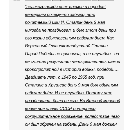
“великого вождя всех времен и народов”
ветераны почему-то забыли, что
почитаемый ими И. Сталин день 9 мая
никогда не праздновал, и был этот день при
его жизни обыкновенным рабочим днем
. Как
Верховный Главнокомандующий Сталин
Парад Победы не принимал, и не случайно - он
не считал результат четырехлетней, самой
кровопролитной в истории войны, победой….
Двадцать лет, с 1945 по 1965 год, при
Сталине и Хрущеве день 9 мая был обычным
рабочим днём. И не случайно. Потому что
праздновать было нечего. Во Второй мировой
войне все планы СССР потерпели
сокрушительное поражение, вследствие чего
он был обречен на гибель. День 9 мая должен