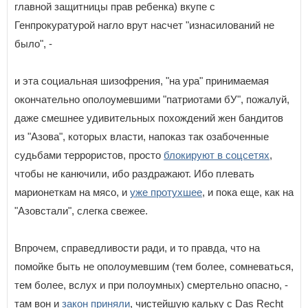
главной защитницы прав ребенка) вкупе с
Генпрокуратурой нагло врут насчет "изнасилований не
было", -
и эта социальная шизофрения, "на ура" принимаемая
окончательно ополоумевшими "патриотами бУ", пожалуй,
даже смешнее удивительных похождений жен бандитов
из "Азова", которых власти, напоказ так озабоченные
судьбами террористов, просто
блокируют в соцсетях
,
чтобы не канючили, ибо раздражают. Ибо плевать
марионеткам на мясо, и
уже протухшее
, и пока еще, как на
"Азовстали", слегка свежее.
Впрочем, справедливости ради, и то правда, что на
помойке быть не ополоумевшим (тем более, сомневаться,
тем более, вслух и при полоумных) смертельно опасно, -
там вон и
закон приняли
, чистейшую кальку с Das Recht