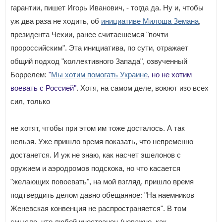
гарантии, пишет Игорь Иванович, - тогда да. Ну и, чтобы
уж два раза не ходить, об
инициативе Милоша Земана
,
президента Чехии, ранее считаешемся "почти
пророссийским". Эта инициатива, по сути, отражает
общий подход "коллективного Запада", озвученный
Боррелем:
"
Мы хотим помогать Украине
, но не хотим
воевать с Россией"
. Хотя, на самом деле, воюют изо всех
сил, только
не хотят, чтобы при этом им тоже досталось. А так
нельзя. Уже пришло время показать, что непременно
достанется. И уж не знаю, как насчет эшелонов с
оружием и аэродромов подскока, но что касается
"желающих повоевать", на мой взгляд, пришло время
подтвердить делом давно обещанное: "На наемников
Женевская конвенция не распространяется". В том
смысле, что любой иностранец (неважно, как