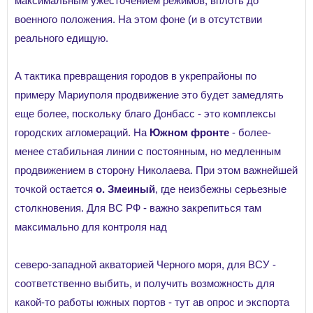
максимальным ужесточением режимов, вплоть до
военного положения. На этом фоне (и в отсутствии
реального едищую.
А тактика превращения городов в укрепрайоны по
примеру Мариуполя продвижение это будет замедлять
еще более, поскольку благо Донбасс - это комплексы
городских агломераций. На
Южном фронте
- более-
менее стабильная линии с постоянным, но медленным
продвижением в сторону Николаева. При этом важнейшей
точкой остается
о. Змеиный
, где неизбежны серьезные
столкновения. Для ВС РФ - важно закрепиться там
максимально для контроля над
северо-западной акваторией Черного моря, для ВСУ -
соответственно выбить, и получить возможность для
какой-то работы южных портов - тут ав опрос и экспорта