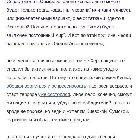
Севастополя с Симферополем окончательно можно
будет только тогда, когда т.н. "украина" или капитулирует,
или (нежелательный вариант) с ее остатками (где-то в
Восточной Польше, желательно - за Бугом) будет
заключен постоянный мир"
. И вот по этой причине, - если
расклад, описанный Олегом Анатольевичем,
не изменится, лично я, живи на той же Херсонщине, не
спешил бы активничать, полагаясь на какие угодно
заверения властей. Потому что нацистский режим Киева,
обещая вернуться и репрессировать
, настроен всерьез, и
старт террора
уже состоялся
. Иное дело, конечно, смогут
ли нацисты вернуться, уйдут ли освободители? - и на то
вроде не похоже, но ведь и жителям Киевской, Сумской,
Черниговской областей тоже обещали,
а вот если случится то, о чем, как о единственной