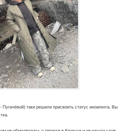
 - Пугачёвой) таки решили присвоить статус иноагента. Вы
тка.
вом не обмолвилась о теракте в Крокусе и не нашла слов