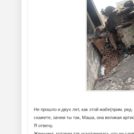
Не прошло и двух лет, как этой жабе(прим. ред.
скажете, зачем ты так, Маша, она великая артис
Я отвечу.
Женщина, которая так оскотинилась что ни сло