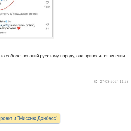
сто соболезнований русскому народу, она приносит извинения
27-03-2024 11:23
роект и "Миссию Донбасс"