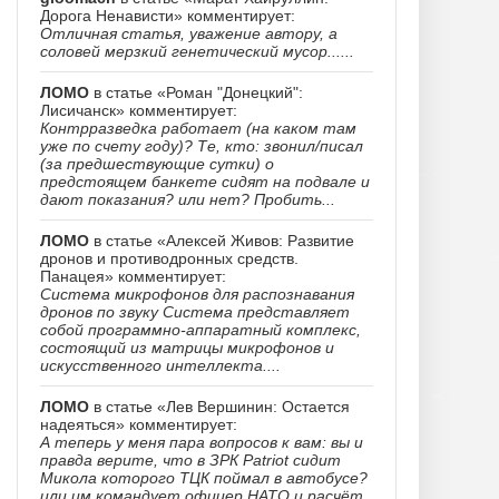
Дорога Ненависти» комментирует:
Отличная статья, уважение автору, а
соловей мерзкий генетический мусор......
ЛОМО
в статье «Роман "Донецкий":
Лисичанск» комментирует:
Контрразведка работает (на каком там
уже по счету году)? Те, кто: звонил/писал
(за предшествующие сутки) о
предстоящем банкете сидят на подвале и
дают показания? или нет? Пробить...
ЛОМО
в статье «Алексей Живов: Развитие
дронов и противодронных средств.
Панацея» комментирует:
Система микрофонов для распознавания
дронов по звуку Система представляет
собой программно-аппаратный комплекс,
состоящий из матрицы микрофонов и
искусственного интеллекта....
ЛОМО
в статье «Лев Вершинин: Остается
надеяться» комментирует:
А теперь у меня пара вопросов к вам: вы и
правда верите, что в ЗРК Patriot сидит
Микола которого ТЦК поймал в автобусе?
или им командует офицер НАТО и расчёт