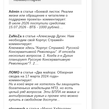
Admin
в статье «Боевой листок: Реалии
жизни или обращение к читателям о
поддержке проекта» комментирует:
В июле 2026 поступили средства:
15.07.2026 - ВТБ - 1000 рублей....
ZaNoZa
в статье «Александр Дугин: Нам
необходим свой Корпус Стражей»
комментирует:
Ключевое здесь:"Корпус Стражей. Русской
Консервативной Революции". И отсюда
несколько вопросов. 1. Когда г-н Дугин
планирует Русскую Консервативную
Революцию"?. 2....
ЛОМО
в статье «Два майора: Обзорная
сводка на 17 марта 2024 года»
комментирует:
Ни в коей мере не хотелось бы защищать
богатеньких владельцев НПЗ, но есть
целый ряд вопросов. Эти БПЛА не мавик и
антидроновые ружья и прочее что можно
купить в свободном доступе...
gloomach
в статье «Марат Хайруллин: