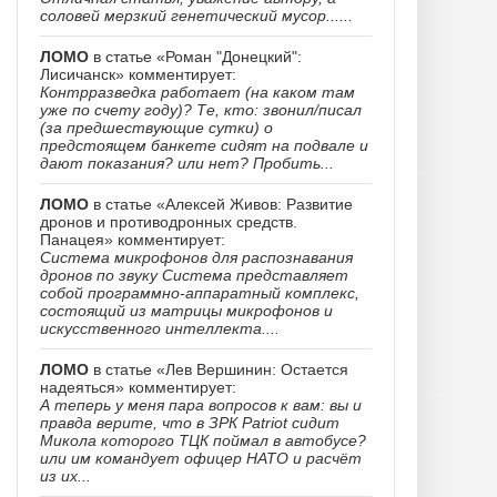
соловей мерзкий генетический мусор......
ЛОМО
в статье «Роман "Донецкий":
Лисичанск» комментирует:
Контрразведка работает (на каком там
уже по счету году)? Те, кто: звонил/писал
(за предшествующие сутки) о
предстоящем банкете сидят на подвале и
дают показания? или нет? Пробить...
ЛОМО
в статье «Алексей Живов: Развитие
дронов и противодронных средств.
Панацея» комментирует:
Система микрофонов для распознавания
дронов по звуку Система представляет
собой программно-аппаратный комплекс,
состоящий из матрицы микрофонов и
искусственного интеллекта....
ЛОМО
в статье «Лев Вершинин: Остается
надеяться» комментирует:
А теперь у меня пара вопросов к вам: вы и
правда верите, что в ЗРК Patriot сидит
Микола которого ТЦК поймал в автобусе?
или им командует офицер НАТО и расчёт
из их...