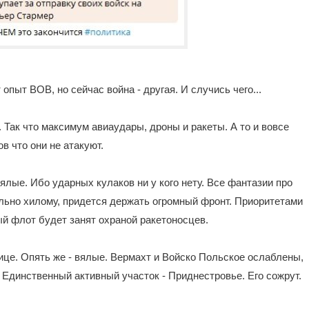
 опыт ВОВ, но сейчас война - другая. И случись чего...
. Так что максимум авиаудары, дроны и ракеты. А то и вовсе
в что они не атакуют.
Вялые. Ибо ударных кулаков ни у кого нету. Все фантазии про
ольно хилому, придется держать огромный фронт. Приоритетами
й флот будет занят охраной ракетоносцев.
ице. Опять же - вялые. Вермахт и Войско Польское ослаблены,
 Единственный активный участок - Приднестровье. Его сожрут.