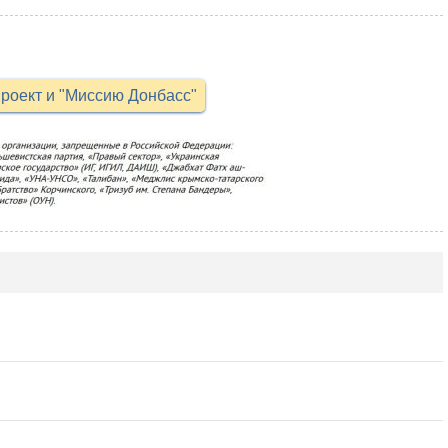
роект и "Миссию Донбасс"