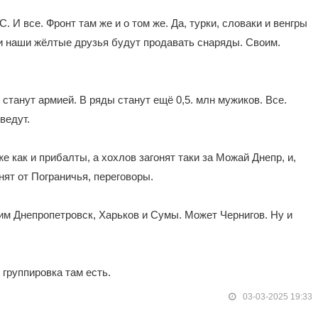
. И все. Фронт там же и о том же. Да, турки, словаки и венгры
 и наши жёлтые друзья будут продавать снаряды. Своим.
 станут армией. В ряды станут ещё 0,5. млн мужиков. Все.
ведут.
е как и прибалты, а хохлов загонят таки за Можай Днепр, и,
нят от Пограничья, переговоры.
им Днепропетровск, Харьков и Сумы. Может Чернигов. Ну и
 группировка там есть.
03-03-2025 19:33