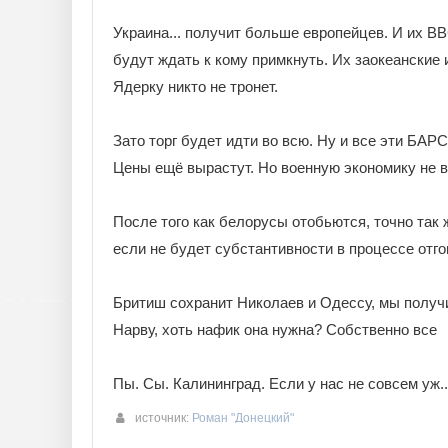
Украина... получит больше европейцев. И их ВВС
будут ждать к кому примкнуть. Их заокеанские
Ядерку никто не тронет.
Зато торг будет идти во всю. Ну и все эти БАРС
Цены ещё вырастут. Но военную экономику не в
После того как белорусы отобьются, точно так ж
если не будет субстантивности в процессе отго
Бритиш сохранит Николаев и Одессу, мы получ
Нарву, хоть нафик она нужна? Собственно все
Пы. Сы. Калининград. Если у нас не совсем уж..
источник:
Роман "Донецкий"