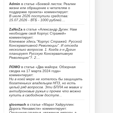
Admin
в статье «Боевой листок: Реалии
жизни или обращение к читателям о
поддержке проекта» комментирует:
В июле 2026 поступили средства:
15.07.2026 - ВТБ - 1000 рублей....
ZaNoZa
в статье «Александр Дугин: Нам
необходим свой Корпус Стражей»
комментирует:
Ключевое здесь:"Корпус Стражей. Русской
Консервативной Революции". И отсюда
несколько вопросов. 1. Когда г-н Дугин
планирует Русскую Консервативную
Революцию"?. 2....
ЛОМО
в статье «Два майора: Обзорная
сводка на 17 марта 2024 года»
комментирует:
Ни в коей мере не хотелось бы защищать
богатеньких владельцев НПЗ, но есть
целый ряд вопросов. Эти БПЛА не мавик и
антидроновые ружья и прочее что можно
купить в свободном доступе...
gloomach
в статье «Марат Хайруллин:
Дорога Ненависти» комментирует:
Отличная статья, уважение автору, а