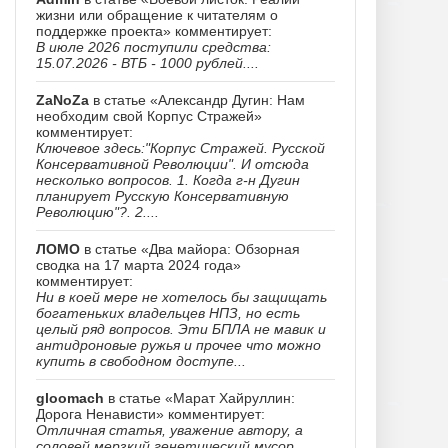
жизни или обращение к читателям о
поддержке проекта» комментирует:
В июле 2026 поступили средства:
15.07.2026 - ВТБ - 1000 рублей....
ZaNoZa
в статье «Александр Дугин: Нам
необходим свой Корпус Стражей»
комментирует:
Ключевое здесь:"Корпус Стражей. Русской
Консервативной Революции". И отсюда
несколько вопросов. 1. Когда г-н Дугин
планирует Русскую Консервативную
Революцию"?. 2....
ЛОМО
в статье «Два майора: Обзорная
сводка на 17 марта 2024 года»
комментирует:
Ни в коей мере не хотелось бы защищать
богатеньких владельцев НПЗ, но есть
целый ряд вопросов. Эти БПЛА не мавик и
антидроновые ружья и прочее что можно
купить в свободном доступе...
gloomach
в статье «Марат Хайруллин:
Дорога Ненависти» комментирует:
Отличная статья, уважение автору, а
соловей мерзкий генетический мусор......