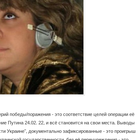
ерий победы/поражения - это соответствие целей операции её
ие Путина 24.02. 22, и всё становится на свои места. Выводы
сти Украине", документально зафиксированные - это проигрыш
раинской государственности, без её переучреждения - это