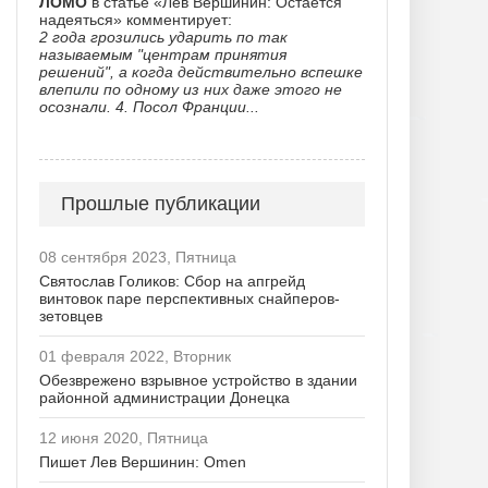
ЛОМО
в статье «Лев Вершинин: Остается
надеяться» комментирует:
2 года грозились ударить по так
называемым "центрам принятия
решений", а когда действительно вспешке
влепили по одному из них даже этого не
осознали. 4. Посол Франции...
Прошлые публикации
08 сентября 2023, Пятница
Святослав Голиков: Сбор на апгрейд
винтовок паре перспективных снайперов-
зетовцев
01 февраля 2022, Вторник
Обезврежено взрывное устройство в здании
районной администрации Донецка
12 июня 2020, Пятница
Пишет Лев Вершинин: Omen