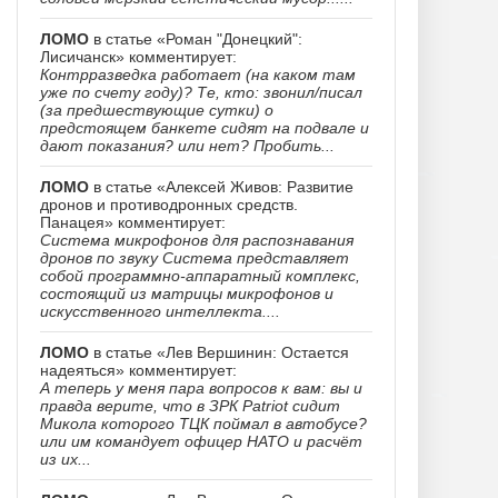
ЛОМО
в статье «Роман "Донецкий":
Лисичанск» комментирует:
Контрразведка работает (на каком там
уже по счету году)? Те, кто: звонил/писал
(за предшествующие сутки) о
предстоящем банкете сидят на подвале и
дают показания? или нет? Пробить...
ЛОМО
в статье «Алексей Живов: Развитие
дронов и противодронных средств.
Панацея» комментирует:
Система микрофонов для распознавания
дронов по звуку Система представляет
собой программно-аппаратный комплекс,
состоящий из матрицы микрофонов и
искусственного интеллекта....
ЛОМО
в статье «Лев Вершинин: Остается
надеяться» комментирует:
А теперь у меня пара вопросов к вам: вы и
правда верите, что в ЗРК Patriot сидит
Микола которого ТЦК поймал в автобусе?
или им командует офицер НАТО и расчёт
из их...