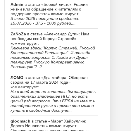
Admin
в статье «Боевой листок: Реалии
жизни или обращение к читателям о
поддержке проекта» комментирует:
В июле 2026 поступили средства:
15.07.2026 - ВТБ - 1000 рублей....
ZaNoZa
в статье «Александр Дугин: Нам
необходим свой Корпус Стражей»
комментирует:
Ключевое здесь:"Корпус Стражей. Русской
Консервативной Революции". И отсюда
несколько вопросов. 1. Когда г-н Дугин
планирует Русскую Консервативную
Революцию"?. 2....
ЛОМО
в статье «Два майора: Обзорная
сводка на 17 марта 2024 года»
комментирует:
Ни в коей мере не хотелось бы защищать
богатеньких владельцев НПЗ, но есть
целый ряд вопросов. Эти БПЛА не мавик и
антидроновые ружья и прочее что можно
купить в свободном доступе...
gloomach
в статье «Марат Хайруллин:
Дорога Ненависти» комментирует:
Отличная статья, уважение автору, а