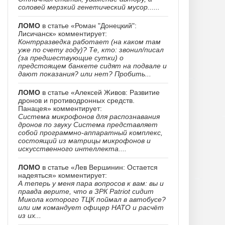
соловей мерзкий генетический мусор......
ЛОМО
в статье «Роман "Донецкий":
Лисичанск» комментирует:
Контрразведка работает (на каком там
уже по счету году)? Те, кто: звонил/писал
(за предшествующие сутки) о
предстоящем банкете сидят на подвале и
дают показания? или нет? Пробить...
ЛОМО
в статье «Алексей Живов: Развитие
дронов и противодронных средств.
Панацея» комментирует:
Система микрофонов для распознавания
дронов по звуку Система представляет
собой программно-аппаратный комплекс,
состоящий из матрицы микрофонов и
искусственного интеллекта....
ЛОМО
в статье «Лев Вершинин: Остается
надеяться» комментирует:
А теперь у меня пара вопросов к вам: вы и
правда верите, что в ЗРК Patriot сидит
Микола которого ТЦК поймал в автобусе?
или им командует офицер НАТО и расчёт
из их...