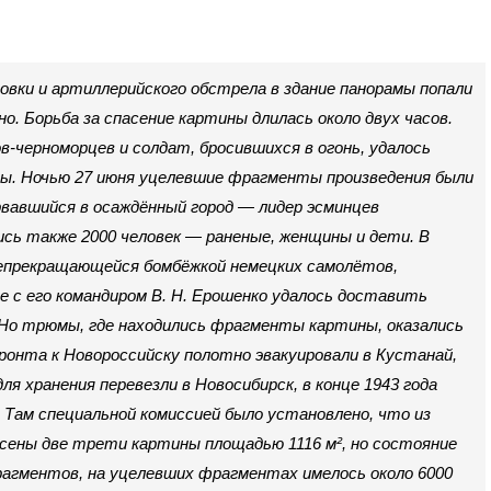
ровки и артиллерийского обстрела в здание панорамы попали
о. Борьба за спасение картины длилась около двух часов.
в-черноморцев и солдат, бросившихся в огонь, удалось
ы. Ночью 27 июня уцелевшие фрагменты произведения были
рвавшийся в осаждённый город — лидер эсминцев
сь также 2000 человек — раненые, женщины и дети. В
непрекращающейся бомбёжкой немецких самолётов,
ве с его командиром В. Н. Ерошенко удалось доставить
. Но трюмы, где находились фрагменты картины, оказались
онта к Новороссийску полотно эвакуировали в Кустанай,
 хранения перевезли в Новосибирск, в конце 1943 года
 Там специальной комиссией было установлено, что из
сены две трети картины площадью 1116 м², но состояние
фрагментов, на уцелевших фрагментах имелось около 6000