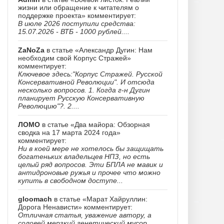
жизни или обращение к читателям о
поддержке проекта» комментирует:
В июле 2026 поступили средства:
15.07.2026 - ВТБ - 1000 рублей....
ZaNoZa
в статье «Александр Дугин: Нам
необходим свой Корпус Стражей»
комментирует:
Ключевое здесь:"Корпус Стражей. Русской
Консервативной Революции". И отсюда
несколько вопросов. 1. Когда г-н Дугин
планирует Русскую Консервативную
Революцию"?. 2....
ЛОМО
в статье «Два майора: Обзорная
сводка на 17 марта 2024 года»
комментирует:
Ни в коей мере не хотелось бы защищать
богатеньких владельцев НПЗ, но есть
целый ряд вопросов. Эти БПЛА не мавик и
антидроновые ружья и прочее что можно
купить в свободном доступе...
gloomach
в статье «Марат Хайруллин:
Дорога Ненависти» комментирует:
Отличная статья, уважение автору, а
соловей мерзкий генетический мусор......