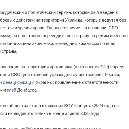
юридический и политический термин, который был введен в
боевых действий на территории Украины, которые ведутся без
 с точки зрения права. Главное отличие – в названии. СВО
ежом, но при этом не переводить всю страну на режим военного
й мобилизацией экономики, комендантским часом по всей
и страны.
операция на территории противника (в основном). 24 февраля
 цели СВО: уничтожение угрозы для существования России;
и
денацификация
Украины; привлечение к ответственности
 жителей Донбасса.
ого общества стало вторжение ВСУ 6 августа 2024 года на
гли их выдавить только в конце апреля 2025 года.
тами и дальнобойными дронами по нашему тылу на