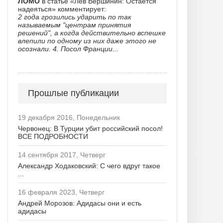
ЛОМО
в статье «Лев Вершинин: Остается
надеяться» комментирует:
2 года грозились ударить по так
называемым "центрам принятия
решений", а когда действительно вспешке
влепили по одному из них даже этого не
осознали. 4. Посол Франции...
Прошлые публикации
19 декабря 2016, Понедельник
Червонец: В Турции убит российский посол!
ВСЕ ПОДРОБНОСТИ
14 сентября 2017, Четверг
Александр Ходаковский: С чего вдруг такое
...
16 февраля 2023, Четверг
Андрей Морозов: Адидасы они и есть
адидасы