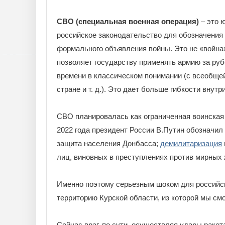
СВО (специальная военная операция)
– это 
российское законодательство для обозначения 
формального объявления войны. Это не «война»
позволяет государству применять армию за руб
времени в классическом понимании (с всеобще
стране и т. д.). Это дает больше гибкости внутр
СВО планировалась как ограниченная воинская 
2022 года президент России В.Путин обозначил
защита населения Донбасса;
демилитаризация
лиц, виновных в преступлениях против мирных
Именно поэтому серьезным шоком для российск
территорию Курской области, из которой мы смо
Сейчас враг, по сути, осуществляя удары раке