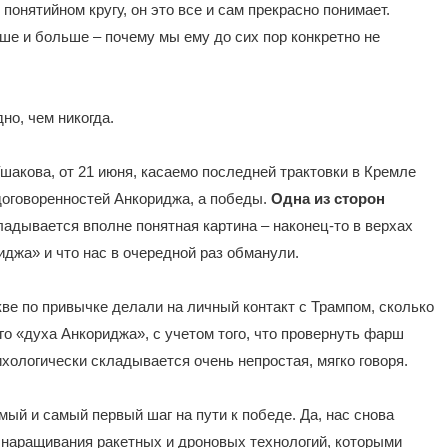
м понятийном кругу, он это все и сам прекрасно понимает.
ше и больше – почему мы ему до сих пор конкретно не
но, чем никогда.
акова, от 21 июня, касаемо последней трактовки в Кремле
договоренностей Анкориджа, а победы.
Одна из сторон
кладывается вполне понятная картина – наконец-то в верхах
джа» и что нас в очередной раз обманули.
кве по привычке делали на личный контакт с Трампом, сколько
го «духа Анкориджа», с учетом того, что провернуть фарш
хологически складывается очень непростая, мягко говоря.
мый и самый первый шаг на пути к победе. Да, нас снова
 наращивания ракетных и дроновых технологий, которыми