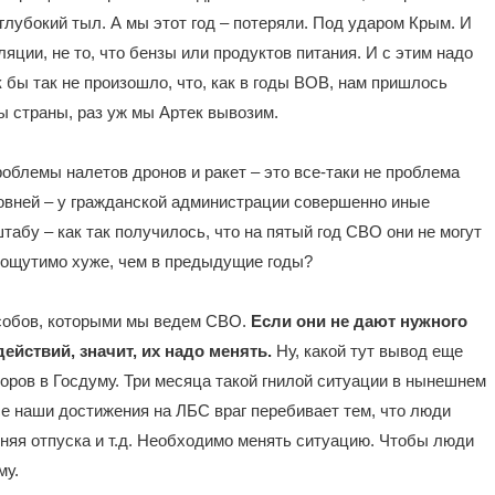
 глубокий тыл. А мы этот год – потеряли. Под ударом Крым. И
ляции, не то, что бензы или продуктов питания. И с этим надо
к бы так не произошло, что, как в годы ВОВ, нам пришлось
ы страны, раз уж мы Артек вывозим.
облемы налетов дронов и ракет – это все-таки не проблема
овней – у гражданской администрации совершенно иные
табу – как так получилось, что на пятый год СВО они не могут
а ощутимо хуже, чем в предыдущие годы?
пособов, которыми мы ведем СВО.
Если они не дают нужного
действий, значит, их надо менять.
Ну, какой тут вывод еще
оров в Госдуму. Три месяца такой гнилой ситуации в нынешнем
е наши достижения на ЛБС враг перебивает тем, что люди
меняя отпуска и т.д. Необходимо менять ситуацию. Чтобы люди
му.