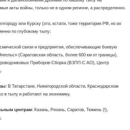
амые акты войны, только не в одном регионе, а распределенно.
лгороду или Курску (это, кстати, тоже территория РФ, но их
менно по глубокому тылу:
осмической связи и предприятия, обеспечивающие боевую
нгельс» (Саратовская область, более 600 км от границы),
упроводниковых Приборов-Сборка (ВЗПП-С АО), Центр
.
азы
: В Татарстане, Нижегородской области, Краснодарском
око в тылу и работают на экономику.
льным центрам
: Казань, Рязань, Саратов, Тюмень (!),
.