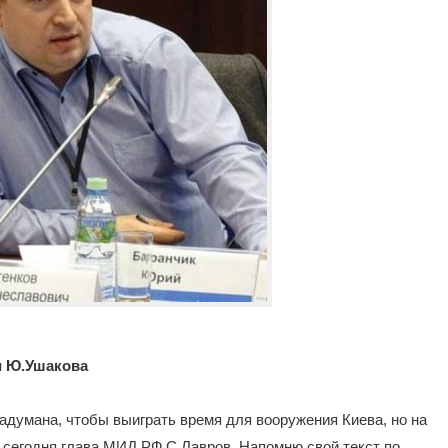
и Ю.Ушакова
задумана, чтобы выиграть время для вооружения Киева, но на
л сегодня глава МИД РФ С.Лавров. Напомню свой текст по