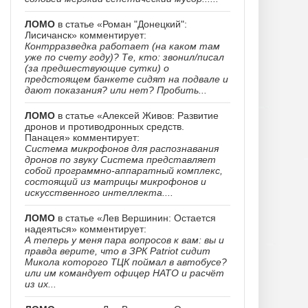
ЛОМО
в статье «Роман "Донецкий":
Лисичанск» комментирует:
Контрразведка работает (на каком там
уже по счету году)? Те, кто: звонил/писал
(за предшествующие сутки) о
предстоящем банкете сидят на подвале и
дают показания? или нет? Пробить...
ЛОМО
в статье «Алексей Живов: Развитие
дронов и противодронных средств.
Панацея» комментирует:
Система микрофонов для распознавания
дронов по звуку Система представляет
собой программно-аппаратный комплекс,
состоящий из матрицы микрофонов и
искусственного интеллекта....
ЛОМО
в статье «Лев Вершинин: Остается
надеяться» комментирует:
А теперь у меня пара вопросов к вам: вы и
правда верите, что в ЗРК Patriot сидит
Микола которого ТЦК поймал в автобусе?
или им командует офицер НАТО и расчёт
из их...