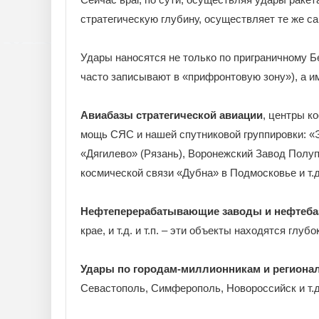
стратегическую глубину, осуществляет те же с
Удары наносятся не только по приграничному Бе
часто записывают в «прифронтовую зону»), а и
Авиабазы стратегической авиации
, центры к
мощь СЯС и нашей спутниковой группировки: «Э
«Дягилево» (Рязань), Воронежский Завод Пол
космической связи «Дубна» в Подмосковье и т.д
Нефтеперерабатывающие заводы и нефтеб
крае, и т.д. и т.п. – эти объекты находятся глуб
Удары по городам-миллионникам и региона
Севастополь, Симферополь, Новороссийск и т.д