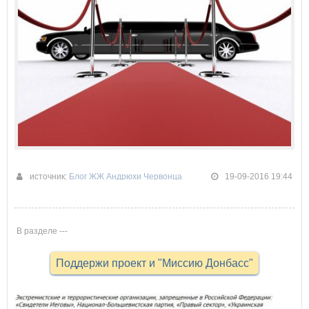
источник:
Блог ЖЖ Андрюхи Червонца
19-09-2016 19:44
В разделе ---
Поддержи проект и "Миссию Донбасс"