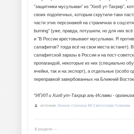
"защитники мусульман" из "Хизб ут-Тахрир", кот
своих подопечных, которым скрутили-таки ласты
части этих персонажей на страничках в соцсет
burning" (уже, правда, потушили, но для них всё
и "В России арестовывают мусульман. Я против!
салафитов? тогда всё на свои места встанет).
салафитской заразы в России и на пост-советс
пропагандой, некоторые из них (специально обу
ячейки, так и на экспорт), а отдельные (особо
переправкой завербованных на Ближний Восток.
*ИГИЛ и Хизб ут-Тахрир аль-Ислами - организ
источник:
Личная страница ВК Святослава Голикова
В разделе ---