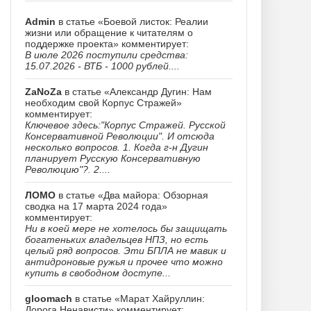
Admin
в статье «Боевой листок: Реалии
жизни или обращение к читателям о
поддержке проекта» комментирует:
В июле 2026 поступили средства:
15.07.2026 - ВТБ - 1000 рублей....
ZaNoZa
в статье «Александр Дугин: Нам
необходим свой Корпус Стражей»
комментирует:
Ключевое здесь:"Корпус Стражей. Русской
Консервативной Революции". И отсюда
несколько вопросов. 1. Когда г-н Дугин
планирует Русскую Консервативную
Революцию"?. 2....
ЛОМО
в статье «Два майора: Обзорная
сводка на 17 марта 2024 года»
комментирует:
Ни в коей мере не хотелось бы защищать
богатеньких владельцев НПЗ, но есть
целый ряд вопросов. Эти БПЛА не мавик и
антидроновые ружья и прочее что можно
купить в свободном доступе...
gloomach
в статье «Марат Хайруллин:
Дорога Ненависти» комментирует: