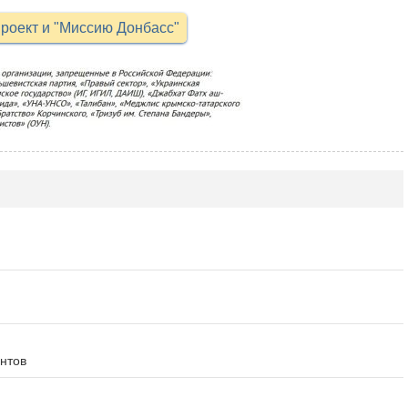
роект и "Миссию Донбасс"
нтов