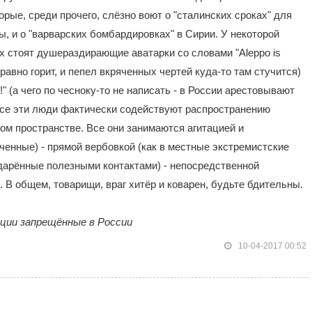
орые, среди прочего, слёзно воют о "сталинских сроках" для
, и о "варварских бомбардировках" в Сирии. У некоторой
ях стоят душераздирающие аватарки со словами "Aleppo is
 равно горит, и пепел вкряченных чертей куда-то там стучится)
" (а чего по чесноку-то не написать - в России арестовывают
 Все эти люди фактически содействуют распространению
ком пространстве. Все они занимаются агитацией и
ченные) - прямой вербовкой (как в местные экстремистские
 одарённые полезными контактами) - непосредственной
 В общем, товарищи, враг хитёр и коварен, будьте бдительны.
ации запрещённые в России
10-04-2017 00:52