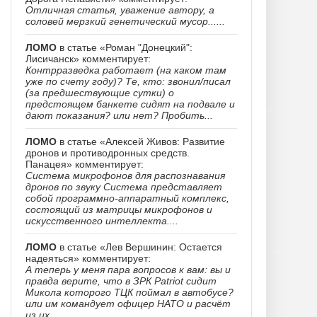
Отличная статья, уважение автору, а
соловей мерзкий генетический мусор......
ЛОМО
в статье «Роман "Донецкий":
Лисичанск» комментирует:
Контрразведка работает (на каком там
уже по счету году)? Те, кто: звонил/писал
(за предшествующие сутки) о
предстоящем банкете сидят на подвале и
дают показания? или нет? Пробить...
ЛОМО
в статье «Алексей Живов: Развитие
дронов и противодронных средств.
Панацея» комментирует:
Система микрофонов для распознавания
дронов по звуку Система представляет
собой программно-аппаратный комплекс,
состоящий из матрицы микрофонов и
искусственного интеллекта....
ЛОМО
в статье «Лев Вершинин: Остается
надеяться» комментирует:
А теперь у меня пара вопросов к вам: вы и
правда верите, что в ЗРК Patriot сидит
Микола которого ТЦК поймал в автобусе?
или им командует офицер НАТО и расчёт
из их...