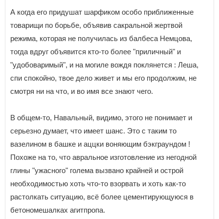
А когда его придушат шарфиком особо приближенные
товарищи по борьбе, объявив сакральной жертвой
режима, которая не получилась из балбеса Немцова,
тогда вдруг объявится кто-то более "приличный" и
"удобоваримый", и на могиле вождя поклянется : Леша,
спи спокойно, твое дело живет и мы его продолжим, не
смотря ни на что, и во имя все знают чего.
В общем-то, Навальный, видимо, этого не понимает и
серьезно думает, что имеет шанс. Это с таким то
вазелином в башке и аццки воняющим бэкграундом !
Похоже на то, что авральное изготовление из негодной
глины "ужасного" голема вызвано крайней и острой
необходимостью хоть что-то взорвать и хоть как-то
растолкать ситуацию, всё более цементирующуюся в
бетономешалках агитпропа.