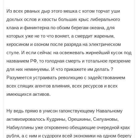
Из всех рваных дыр этого мешка с котом торчат уши
дохлых ослов и хвосты больших крыс либерального
клана и фининтерна по обоим берегам океана, для
которых уже не то что воняет, а смердит жареным,
керосином и озоном после разряда на электрическом
стуле. И если сейчас на освежевать жирнейший кусок под
названием РФ, то голодная смерть и тотальное презрение
для них неминуемы. И что прикажете им делать ?
Разумеется устраивать революцию с задействованием
всех спящих агентов влияния, всех ресурсов и всех
имеющихся активов.
Ну ведь прямо в унисон гапонствующему Навальному
активизировалось Кудрины, Орешкины, Силуановы,
Набиуллины уже откровенно обещающие очередной крах
рубля, а с ним и судороги всей экономики на одном берегу