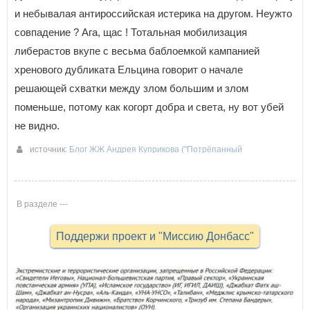
и небывалая антироссийская истерика на другом. Неужто
совпадение ? Ага, щас ! Тотальная мобилизация
либерастов вкупе с весьма баблоемкой кампанией
хренового дубликата Ельцина говорит о начале
решающей схватки между злом большим и злом
поменьше, потому как когорт добра и света, ну вот убей
не видно.
источник:
Блог ЖЖ Андрея Куприкова ("Потрёпанный
журнальчик")
16-07-2017 10:45
В разделе ---
Поддержи проект и "Миссию Донбасс"