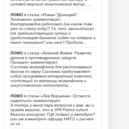
соловей мерзкий генетический мусор......
ЛОМО
в статье «Роман "Донецкий":
Лисичанск» комментирует:
Контрразведка работает (на каком там
уже по счету году)? Те, кто: звонил/писал
(за предшествующие сутки) о
предстоящем банкете сидят на подвале и
дают показания? или нет? Пробить...
ЛОМО
в статье «Алексей Живов: Развитие
дронов и противодронных средств.
Панацея» комментирует:
Система микрофонов для распознавания
дронов по звуку Система представляет
собой программно-аппаратный комплекс,
состоящий из матрицы микрофонов и
искусственного интеллекта....
ЛОМО
в статье «Лев Вершинин: Остается
надеяться» комментирует:
А теперь у меня пара вопросов к вам: вы и
правда верите, что в ЗРК Patriot сидит
Микола которого ТЦК поймал в автобусе?
или им командует офицер НАТО и расчёт
из их...