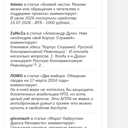
Admin
в статье «Боевой листок: Реалии
жизни или обращение к читателям о
поддержке проекта» комментирует:
В июле 2026 поступили средства:
15.07.2026 - ВТБ - 1000 рублей....
ZaNoZa
в статье «Александр Дугин: Нам
необходим свой Корпус Стражей»
комментирует:
Ключевое здесь:"Корпус Стражей. Русской
Консервативной Революции". И отсюда
несколько вопросов. 1. Когда г-н Дугин
планирует Русскую Консервативную
Революцию"?. 2....
ЛОМО
в статье «Два майора: Обзорная
сводка на 17 марта 2024 года»
комментирует:
Ни в коей мере не хотелось бы защищать
богатеньких владельцев НПЗ, но есть
целый ряд вопросов. Эти БПЛА не мавик и
антидроновые ружья и прочее что можно
купить в свободном доступе...
gloomach
в статье «Марат Хайруллин:
Дорога Ненависти» комментирует:
Отличная статья, уважение автору, а