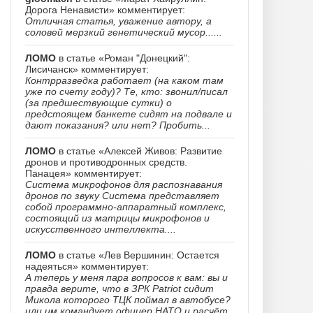
Дорога Ненависти» комментирует:
Отличная статья, уважение автору, а
соловей мерзкий генетический мусор......
ЛОМО
в статье «Роман "Донецкий":
Лисичанск» комментирует:
Контрразведка работает (на каком там
уже по счету году)? Те, кто: звонил/писал
(за предшествующие сутки) о
предстоящем банкете сидят на подвале и
дают показания? или нет? Пробить...
ЛОМО
в статье «Алексей Живов: Развитие
дронов и противодронных средств.
Панацея» комментирует:
Система микрофонов для распознавания
дронов по звуку Система представляет
собой программно-аппаратный комплекс,
состоящий из матрицы микрофонов и
искусственного интеллекта....
ЛОМО
в статье «Лев Вершинин: Остается
надеяться» комментирует:
А теперь у меня пара вопросов к вам: вы и
правда верите, что в ЗРК Patriot сидит
Микола которого ТЦК поймал в автобусе?
или им командует офицер НАТО и расчёт