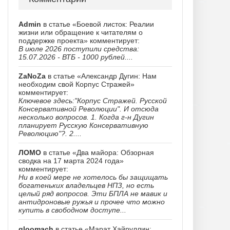
Admin
в статье «Боевой листок: Реалии
жизни или обращение к читателям о
поддержке проекта» комментирует:
В июле 2026 поступили средства:
15.07.2026 - ВТБ - 1000 рублей....
ZaNoZa
в статье «Александр Дугин: Нам
необходим свой Корпус Стражей»
комментирует:
Ключевое здесь:"Корпус Стражей. Русской
Консервативной Революции". И отсюда
несколько вопросов. 1. Когда г-н Дугин
планирует Русскую Консервативную
Революцию"?. 2....
ЛОМО
в статье «Два майора: Обзорная
сводка на 17 марта 2024 года»
комментирует:
Ни в коей мере не хотелось бы защищать
богатеньких владельцев НПЗ, но есть
целый ряд вопросов. Эти БПЛА не мавик и
антидроновые ружья и прочее что можно
купить в свободном доступе...
gloomach
в статье «Марат Хайруллин: