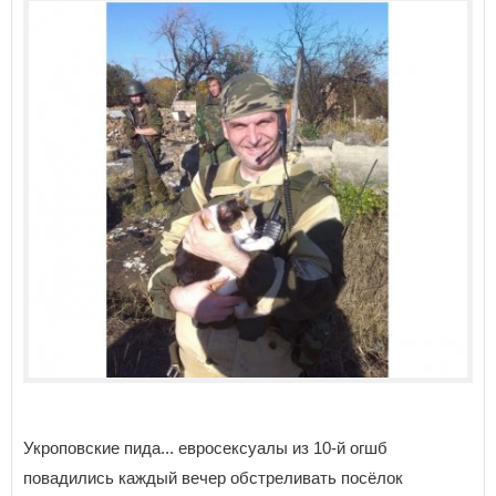
Укроповские пида... евросексуалы из 10-й огшб
повадились каждый вечер обстреливать посёлок