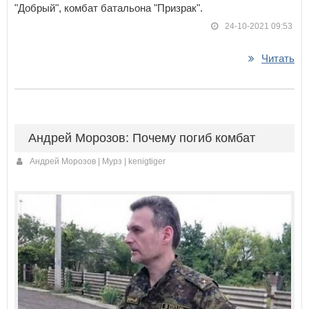
"Добрый", комбат батальона "Призрак".
24-10-2021 09:53
Читать
Андрей Морозов: Почему погиб комбат
Андрей Морозов | Мурз | kenigtiger