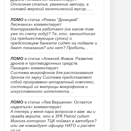
Отличная статья, уважение автору, а
соловей мерзкий генетический мусор......
ЛОМО
в статье «Роман "Донецкий":
Лисичанск» комментирует:
Контрразведка работает (на каком там
уже по счету году)? Те, кто: звонил/писал
(за предшествующие сутки) о
предстоящем банкете сидят на подвале и
дают показания? или нет? Пробить...
ЛОМО
в статье «Алексей Живов: Развитие
дронов и противодронных средств.
Панацея» комментирует:
Система микрофонов для распознавания
дронов по звуку Система представляет
собой программно-аппаратный комплекс,
состоящий из матрицы микрофонов и
искусственного интеллекта....
ЛОМО
в статье «Лев Вершинин: Остается
надеяться» комментирует:
А теперь у меня пара вопросов к вам: вы и
правда верите, что в ЗРК Patriot сидит
Микола которого ТЦК поймал в автобусе?
или им командует офицер НАТО и расчёт
из их...