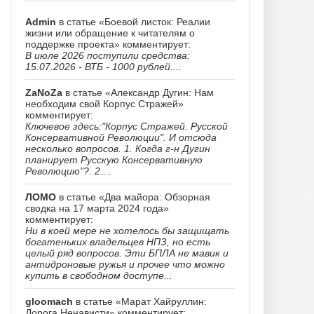
Admin
в статье «Боевой листок: Реалии
жизни или обращение к читателям о
поддержке проекта» комментирует:
В июле 2026 поступили средства:
15.07.2026 - ВТБ - 1000 рублей....
ZaNoZa
в статье «Александр Дугин: Нам
необходим свой Корпус Стражей»
комментирует:
Ключевое здесь:"Корпус Стражей. Русской
Консервативной Революции". И отсюда
несколько вопросов. 1. Когда г-н Дугин
планирует Русскую Консервативную
Революцию"?. 2....
ЛОМО
в статье «Два майора: Обзорная
сводка на 17 марта 2024 года»
комментирует:
Ни в коей мере не хотелось бы защищать
богатеньких владельцев НПЗ, но есть
целый ряд вопросов. Эти БПЛА не мавик и
антидроновые ружья и прочее что можно
купить в свободном доступе...
gloomach
в статье «Марат Хайруллин:
Дорога Ненависти» комментирует: