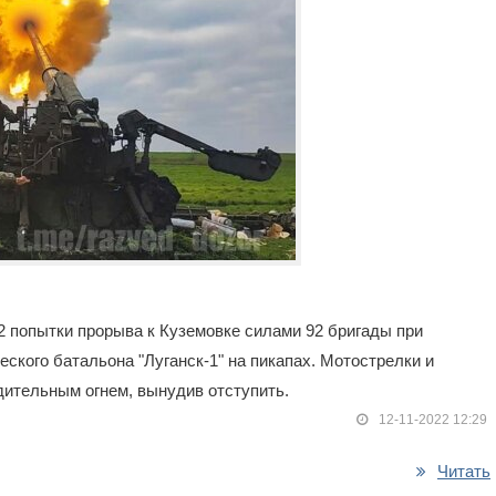
 попытки прорыва к Куземовке силами 92 бригады при
ского батальона "Луганск-1" на пикапах. Мотострелки и
дительным огнем, вынудив отступить.
12-11-2022 12:29
Читать