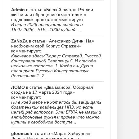
Admin
в статье «Боевой листок: Реалии
жизни или обращение к читателям о
поддержке проекта» комментирует:
В июле 2026 поступили средства:
15.07.2026 - ВТБ - 1000 рублей....
ZaNoZa
в статье «Александр Дугин: Нам
необходим свой Корпус Стражей»
комментирует:
Ключевое здесь:"Корпус Стражей. Русской
Консервативной Революции". И отсюда
несколько вопросов. 1. Когда г-н Дугин
планирует Русскую Консервативную
Революцию"?. 2....
ЛОМО
в статье «Два майора: Обзорная
сводка на 17 марта 2024 года»
комментирует:
Ни в коей мере не хотелось бы защищать
богатеньких владельцев НПЗ, но есть
целый ряд вопросов. Эти БПЛА не мавик и
антидроновые ружья и прочее что можно
купить в свободном доступе...
gloomach
в статье «Марат Хайруллин:
Дорога Ненависти» комментирует: