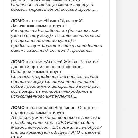
Отличная статья, уважение автору, а
соловей мерзкий генетический мусор......
ЛОМО
в статье «Роман "Донецкий":
Лисичанск» комментирует:
Контрразведка работает (на каком там
уже по счету году)? Те, кто: звонил/писал
(за предшествующие сутки) о
предстоящем банкете сидят на подвале и
дают показания? или нет? Пробить...
ЛОМО
в статье «Алексей Живов: Развитие
дронов и противодронных средств.
Панацея» комментирует:
Система микрофонов для распознавания
дронов по звуку Система представляет
собой программно-аппаратный комплекс,
состоящий из матрицы микрофонов и
искусственного интеллекта....
ЛОМО
в статье «Лев Вершинин: Остается
надеяться» комментирует:
А теперь у меня пара вопросов к вам: вы и
правда верите, что в ЗРК Patriot сидит
Микола которого ТЦК поймал в автобусе?
или им командует офицер НАТО и расчёт
из их...