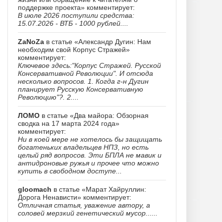
поддержке проекта» комментирует:
В июле 2026 поступили средства:
15.07.2026 - ВТБ - 1000 рублей....
ZaNoZa
в статье «Александр Дугин: Нам
необходим свой Корпус Стражей»
комментирует:
Ключевое здесь:"Корпус Стражей. Русской
Консервативной Революции". И отсюда
несколько вопросов. 1. Когда г-н Дугин
планирует Русскую Консервативную
Революцию"?. 2....
ЛОМО
в статье «Два майора: Обзорная
сводка на 17 марта 2024 года»
комментирует:
Ни в коей мере не хотелось бы защищать
богатеньких владельцев НПЗ, но есть
целый ряд вопросов. Эти БПЛА не мавик и
антидроновые ружья и прочее что можно
купить в свободном доступе...
gloomach
в статье «Марат Хайруллин:
Дорога Ненависти» комментирует:
Отличная статья, уважение автору, а
соловей мерзкий генетический мусор......