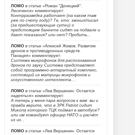
ЛОМО
в статье «Роман "Донецкий":
Лисичанск» комментирует:
Контрразведка работает (на каком там
уже по счету году)? Те, кто: звонил/писал
(за предшествующие сутки) о
предстоящем банкете сидят на подвале и
дают показания? или нет? Пробить...
ЛОМО
в статье «Алексей Живов: Развитие
дронов и противодронных средств.
Панацея» комментирует:
Система микрофонов для распознавания
дронов по звуку Система представляет
собой программно-аппаратный комплекс,
состоящий из матрицы микрофонов и
искусственного интеллекта....
ЛОМО
в статье «Лев Вершинин: Остается
надеяться» комментирует:
А теперь у меня пара вопросов к вам: вы и
правда верите, что в ЗРК Patriot сидит
Микола которого ТЦК поймал в автобусе?
или им командует офицер НАТО и расчёт
из их...
ЛОМО
в статье «Лев Вершинин: Остается