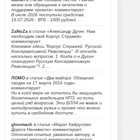
жизни или обращение к читателям о
поддержке проекта» комментирует:
В июле 2026 поступили средства:
15.07.2026 - ВТБ - 1000 рублей....
ZaNoZa
в статье «Александр Дугин: Нам
необходим свой Корпус Стражей»
комментирует:
Ключевое здесь:"Корпус Стражей. Русской
Консервативной Революции". И отсюда
несколько вопросов. 1. Когда г-н Дугин
планирует Русскую Консервативную
Революцию"?. 2....
ЛОМО
в статье «Два майора: Обзорная
сводка на 17 марта 2024 года»
комментирует:
Ни в коей мере не хотелось бы защищать
богатеньких владельцев НПЗ, но есть
целый ряд вопросов. Эти БПЛА не мавик и
антидроновые ружья и прочее что можно
купить в свободном доступе...
gloomach
в статье «Марат Хайруллин:
Дорога Ненависти» комментирует:
Отличная статья, уважение автору, а
соловей мерзкий генетический мусор......