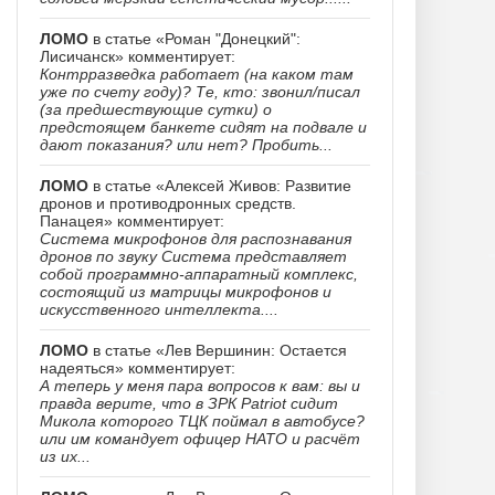
ЛОМО
в статье «Роман "Донецкий":
Лисичанск» комментирует:
Контрразведка работает (на каком там
уже по счету году)? Те, кто: звонил/писал
(за предшествующие сутки) о
предстоящем банкете сидят на подвале и
дают показания? или нет? Пробить...
ЛОМО
в статье «Алексей Живов: Развитие
дронов и противодронных средств.
Панацея» комментирует:
Система микрофонов для распознавания
дронов по звуку Система представляет
собой программно-аппаратный комплекс,
состоящий из матрицы микрофонов и
искусственного интеллекта....
ЛОМО
в статье «Лев Вершинин: Остается
надеяться» комментирует:
А теперь у меня пара вопросов к вам: вы и
правда верите, что в ЗРК Patriot сидит
Микола которого ТЦК поймал в автобусе?
или им командует офицер НАТО и расчёт
из их...