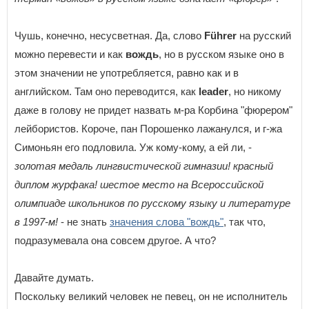
Чушь, конечно, несусветная. Да, слово
Führer
на русский
можно перевести и как
вождь
, но в русском языке оно в
этом значении не употребляется, равно как и в
английском. Там оно переводится, как
leader
, но никому
даже в голову не придет назвать м-ра Корбина "фюрером"
лейбористов. Короче, пан Порошенко лажанулся, и г-жа
Симоньян его подловила. Уж кому-кому, а ей ли, -
золотая медаль лингвистической гимназии! красный
диплом журфака! шестое место на Всероссийской
олимпиаде школьников по русскому языку и литературе
в 1997-м!
- не знать
значения слова "вождь"
, так что,
подразумевала она совсем другое. А что?
Давайте думать.
Поскольку великий человек не певец, он не исполнитель