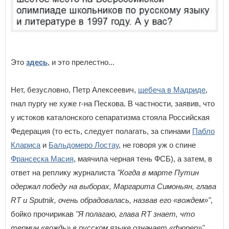
Это
здесь
, и это прелестно...
Нет, безусловно, Петр Алексеевич,
щебеча в Мадриде
,
гнал пургу не хуже г-на Пескова. В частности, заявив, что
у истоков каталонского сепаратизма стояла Российская
Федерация (то есть, следует полагать, за спинами
Пабло
Клариса
и
Бальдомеро Лостау
, не говоря уж о спине
Франсеска Масия
, маячила черная тень ФСБ), а затем, в
ответ на реплику журналиста
"Когда в марте Путин
одержал победу на выборах, Маргарита Симоньян, глава
RT и Sputnik, очень обрадовалась, назвав его «вождем»"
,
бойко прочирикав
"Я полагаю, глава RT знает, что
термин «вождь» в русском языке означает «фюрер»"
.