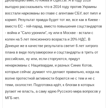
Дебальцево вместо Киева и Одессы. А в году 2018
выгодно рассказывать что в 2014 году против Украины
восстали наркоманы во главе с агентами СБУ, вот пипл и
кормят. Результат правда будет тот же, все как в Киеве -
вместо ЕС - гей-парад, вместо повышения соцстандартов
- война и "Сало уронили", ну или в Москве - встали с
колен на 5 лет пенсионного возраста и 20% НДС. В
Донецке же в качестве результата светит 6 лет хитрого
плана в виде полузаморозки и соцстандарты в треть от
российских, ну или, если сторгуются, придут
ненаркоманы с Нацигвардии, и разных Синих Котов,
которые сейчас думают что делают правильно, когда на
волне протестной активности борются не с тем и не с
теми, охолостят. Подготовка идёт, к блогам в которых
ругают не власть, а саму идею Русского мира вопросов у
МГБ нет.