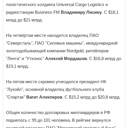
логистического холдинга Universal Cargo Logistics и
радиостанции Business FM
Владимиру Лисину
. С $18,1
млрд до $21 млрд.
На четвёртом месте находится владелец ПАО
"Северсталь", ПАО "Силовые машины", международной
золотодобывающей компании Nordgold, ритейлеров
"Лента" и "Утконос"
Алексей Мордашов
. С $16,8 млрд до
$19,1 млрд.
На пятом месте скромно угнездился президент НК
"Лукойл", основной владелец футбольного клуба
"Спартак"
Вагит Алекперов
. С $15,2 млрд до $20,8 млрд.
Общее количество долларовых миллиардеров в РФ
поднялось с 99 до 101 человека. В рейтинг вернулся
основной владелец ПАО "Московский кредитный банк",