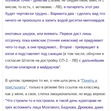
болевой точке - деньгам
(своим, не бюджетным, вместе с
мясом, то есть, с активами. - ЛВ),
и патирпеть этот раз
будет чертовски трудно... Варианта два - сделать вид что
ничего не произошло и запить водой десятки миллиардов
енотовых шкурок, или воевать. Первое даст лишь
отсрочку, пока киевские (точнее киевским) не придумают
чего-то еще, а они придумают... Второе - превращает в
изгоя и подставляет под санкции
(в том числе, обнуляя и
согласие Штатов на достройку СП-2. - ЛВ)
с дальнейшим
бунтом олигархов и майдауном"
.
В целом, примерно то же, о чем шла речь в "
Понять и
пристыдить
", только в резюме без ссылок на классику,
как у меня, а свое, слегка эмоциональное, но ведь верное:
"Что строили то и построили, в такой день кураторам не
грех вспомнить лица Мозгового, Беднова, Дремова, даже