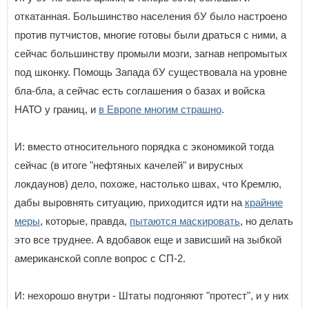
откатанная. Большинство населения бУ было настроено
против путчистов, многие готовы были драться с ними, а
сейчас большинству промыли мозги, загнав непромытых
под шконку. Помощь Запада бУ существовала на уровне
бла-бла, а сейчас есть соглашения о базах и войска
НАТО у границ, и
в Европе многим страшно
.
И: вместо относительного порядка с экономикой тогда
сейчас (в итоге "нефтяных качелей" и вирусных
локдаунов) дело, похоже, настолько швах, что Кремлю,
дабы выровнять ситуацию, приходится идти на
крайние
меры
, которые, правда,
пытаются маскировать
, но делать
это все труднее. А вдобавок еще и зависший на зыбкой
американской сопле вопрос с СП-2.
И: нехорошо внутри - Штаты подгоняют "протест", и у них