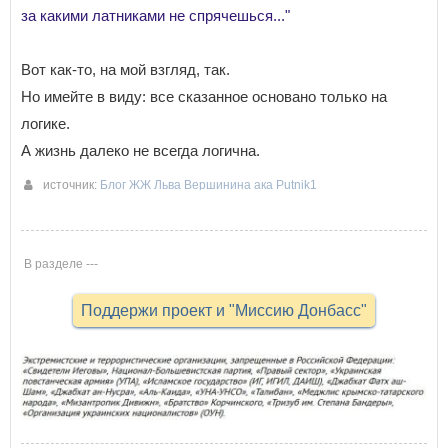
за какими латниками не спрячешься..."
Вот как-то, на мой взгляд, так.
Но имейте в виду: все сказанное основано только на
логике.
А жизнь далеко не всегда логична.
источник:
Блог ЖЖ Льва Вершинина ака Putnik1
20-02-2021 19:21
В разделе ---
Поддержи проект и "Миссию Донбасс"