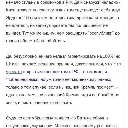
немало сильныъ союзников в РФ. Да и снаружи неладно -
Киев атакует по свистку, а как там еще поведет себя друг
Эрдоган? И при этом альтернатива драке капитуляция, а
ни драться, ни капитулировать "на полшишечки" не
выйдет. Тут уж меньшим, чем расширять "республики" до
границ областей, не обойтись.
Да, безусловно, ничего нельзя гарантировать на 100%, но
Штаты, похоже, решение приняли, даже понимая, что
"
это
чревато
открытым конфликтом с РФ, - возможно, и
"победоносным", но уж точно не "маленьким", однако
только в том случае, если нынешний Кремль посмеет"
, -
однако посмеет ли нынешний Кремль идти ва-банк? А не
знаю, и никто наверняка не знает.
Судя по сентябрьскому заявлению Батьки, обычно
озвучивающему мнения Москвы, внезапному рычанию г-