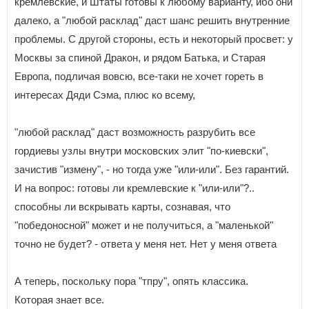
кремлевские, и Штаты готовы к любому варианту, ибо они
далеко, а "любой расклад" даст шанс решить внутренние
проблемы. С другой стороны, есть и некоторый просвет: у
Москвы за спиной Дракон, и рядом Батька, и Старая
Европа, подличая вовсю, все-таки не хочет гореть в
интересах Дяди Сэма, плюс ко всему,
"любой расклад" даст возможность разрубить все
гордиевы узлы внутри московских элит "по-киевски",
зачистив "измену", - но тогда уже "или-или". Без гарантий.
И на вопрос: готовы ли кремлевские к "или-или"?..
способны ли вскрывать карты, сознавая, что
"победоносной" может и не получиться, а "маленькой"
точно не будет? - ответа у меня нет. Нет у меня ответа
А теперь, поскольку пора "тпру", опять классика.
Которая знает все.