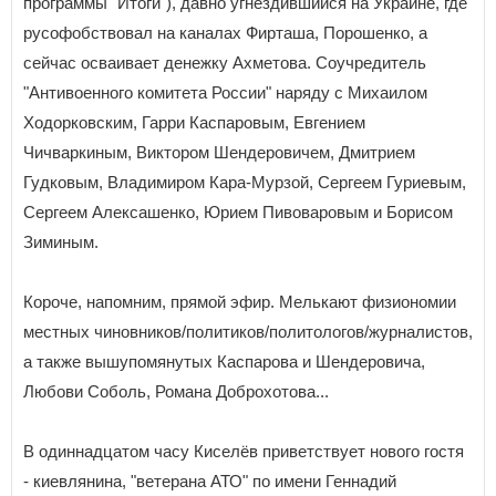
программы "Итоги"), давно угнездившийся на Украине, где
русофобствовал на каналах Фирташа, Порошенко, а
сейчас осваивает денежку Ахметова. Соучредитель
"Антивоенного комитета России" наряду с Михаилом
Ходорковским, Гарри Каспаровым, Евгением
Чичваркиным, Виктором Шендеровичем, Дмитрием
Гудковым, Владимиром Кара-Мурзой, Сергеем Гуриевым,
Сергеем Алексашенко, Юрием Пивоваровым и Борисом
Зиминым.
Короче, напомним, прямой эфир. Мелькают физиономии
местных чиновников/политиков/политологов/журналистов,
а также вышупомянутых Каспарова и Шендеровича,
Любови Соболь, Романа Доброхотова...
В одиннадцатом часу Киселёв приветствует нового гостя
- киевлянина, "ветерана АТО" по имени Геннадий