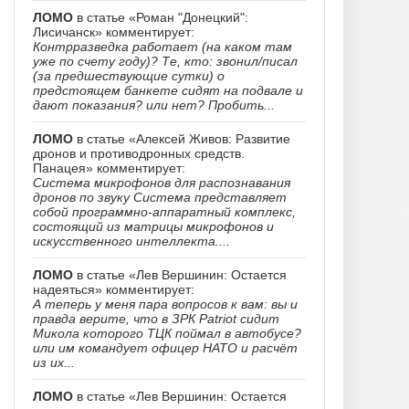
ЛОМО
в статье «Роман "Донецкий":
Лисичанск» комментирует:
Контрразведка работает (на каком там
уже по счету году)? Те, кто: звонил/писал
(за предшествующие сутки) о
предстоящем банкете сидят на подвале и
дают показания? или нет? Пробить...
ЛОМО
в статье «Алексей Живов: Развитие
дронов и противодронных средств.
Панацея» комментирует:
Система микрофонов для распознавания
дронов по звуку Система представляет
собой программно-аппаратный комплекс,
состоящий из матрицы микрофонов и
искусственного интеллекта....
ЛОМО
в статье «Лев Вершинин: Остается
надеяться» комментирует:
А теперь у меня пара вопросов к вам: вы и
правда верите, что в ЗРК Patriot сидит
Микола которого ТЦК поймал в автобусе?
или им командует офицер НАТО и расчёт
из их...
ЛОМО
в статье «Лев Вершинин: Остается