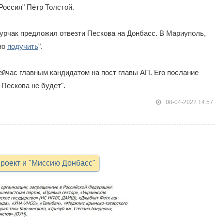
Россия" Пётр Толстой.
урчак предложил отвезти Пескова на Донбасс. В Мариуполь,
но
подучить
".
сейчас главным кандидатом на пост главы АП. Его послание
 Пескова не будет".
08-04-2022 14:57
роект и "Миссию Донбасс"