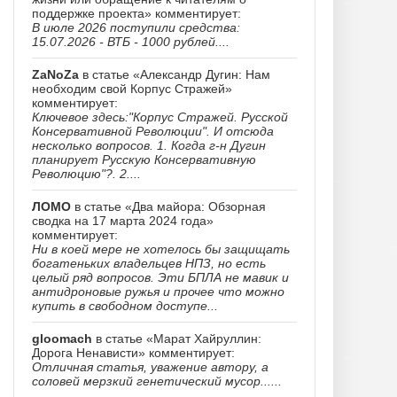
поддержке проекта» комментирует:
В июле 2026 поступили средства:
15.07.2026 - ВТБ - 1000 рублей....
ZaNoZa
в статье «Александр Дугин: Нам
необходим свой Корпус Стражей»
комментирует:
Ключевое здесь:"Корпус Стражей. Русской
Консервативной Революции". И отсюда
несколько вопросов. 1. Когда г-н Дугин
планирует Русскую Консервативную
Революцию"?. 2....
ЛОМО
в статье «Два майора: Обзорная
сводка на 17 марта 2024 года»
комментирует:
Ни в коей мере не хотелось бы защищать
богатеньких владельцев НПЗ, но есть
целый ряд вопросов. Эти БПЛА не мавик и
антидроновые ружья и прочее что можно
купить в свободном доступе...
gloomach
в статье «Марат Хайруллин:
Дорога Ненависти» комментирует:
Отличная статья, уважение автору, а
соловей мерзкий генетический мусор......