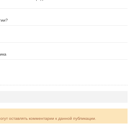
гии?
чика
могут оставлять комментарии к данной публикации.