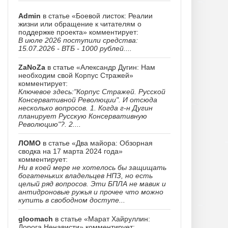
Admin
в статье «Боевой листок: Реалии
жизни или обращение к читателям о
поддержке проекта» комментирует:
В июле 2026 поступили средства:
15.07.2026 - ВТБ - 1000 рублей....
ZaNoZa
в статье «Александр Дугин: Нам
необходим свой Корпус Стражей»
комментирует:
Ключевое здесь:"Корпус Стражей. Русской
Консервативной Революции". И отсюда
несколько вопросов. 1. Когда г-н Дугин
планирует Русскую Консервативную
Революцию"?. 2....
ЛОМО
в статье «Два майора: Обзорная
сводка на 17 марта 2024 года»
комментирует:
Ни в коей мере не хотелось бы защищать
богатеньких владельцев НПЗ, но есть
целый ряд вопросов. Эти БПЛА не мавик и
антидроновые ружья и прочее что можно
купить в свободном доступе...
gloomach
в статье «Марат Хайруллин:
Дорога Ненависти» комментирует: