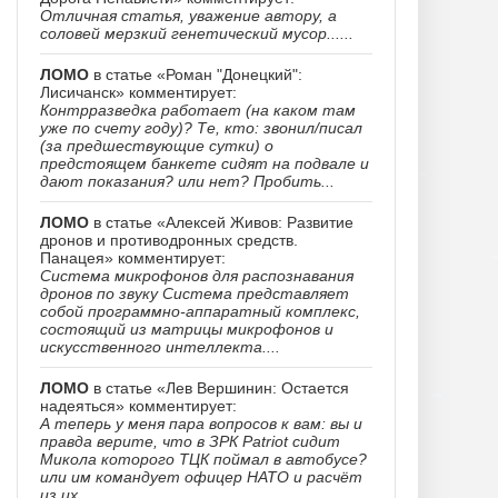
Отличная статья, уважение автору, а
соловей мерзкий генетический мусор......
ЛОМО
в статье «Роман "Донецкий":
Лисичанск» комментирует:
Контрразведка работает (на каком там
уже по счету году)? Те, кто: звонил/писал
(за предшествующие сутки) о
предстоящем банкете сидят на подвале и
дают показания? или нет? Пробить...
ЛОМО
в статье «Алексей Живов: Развитие
дронов и противодронных средств.
Панацея» комментирует:
Система микрофонов для распознавания
дронов по звуку Система представляет
собой программно-аппаратный комплекс,
состоящий из матрицы микрофонов и
искусственного интеллекта....
ЛОМО
в статье «Лев Вершинин: Остается
надеяться» комментирует:
А теперь у меня пара вопросов к вам: вы и
правда верите, что в ЗРК Patriot сидит
Микола которого ТЦК поймал в автобусе?
или им командует офицер НАТО и расчёт
из их...