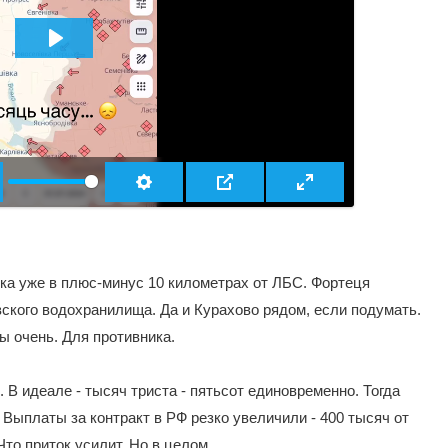
ВОСПРОИЗВЕСТИ
ка уже в плюс-минус 10 километрах от ЛБС. Фортеця
вского водохранилища. Да и Курахово рядом, если подумать.
бы очень. Для противника.
В идеале - тысяч триста - пятьсот единовременно. Тогда
Выплаты за контракт в РФ резко увеличили - 400 тысяч от
то приток усилит. Но в целом...