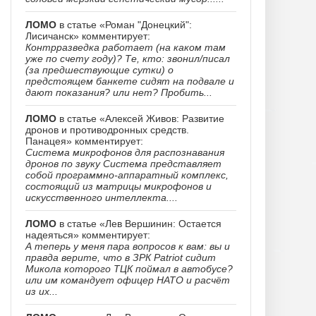
ЛОМО
в статье «Роман "Донецкий":
Лисичанск» комментирует:
Контрразведка работает (на каком там
уже по счету году)? Те, кто: звонил/писал
(за предшествующие сутки) о
предстоящем банкете сидят на подвале и
дают показания? или нет? Пробить...
ЛОМО
в статье «Алексей Живов: Развитие
дронов и противодронных средств.
Панацея» комментирует:
Система микрофонов для распознавания
дронов по звуку Система представляет
собой программно-аппаратный комплекс,
состоящий из матрицы микрофонов и
искусственного интеллекта....
ЛОМО
в статье «Лев Вершинин: Остается
надеяться» комментирует:
А теперь у меня пара вопросов к вам: вы и
правда верите, что в ЗРК Patriot сидит
Микола которого ТЦК поймал в автобусе?
или им командует офицер НАТО и расчёт
из их...