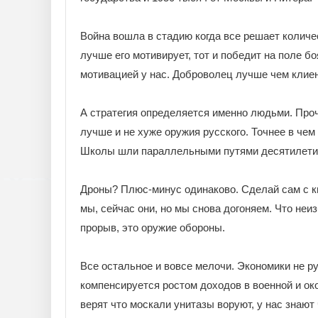
Война вошла в стадию когда все решает количес
лучше его мотивирует, тот и победит на поле б
мотивацией у нас. Доброволец лучше чем клие
А стратегия определяется именно людьми. Проч
лучше и не хуже оружия русского. Точнее в чем 
Школы шли параллельными путями десятилети
Дроны? Плюс-минус одинаково. Сделай сам с к
мы, сейчас они, но мы снова догоняем. Что не
прорыв, это оружие обороны.
Все остальное и вовсе мелочи. Экономики не ру
компенсируется ростом доходов в военной и ок
верят что москали унитазы воруют, у нас знают