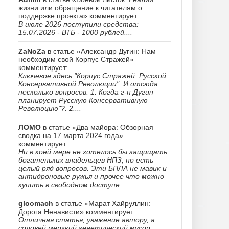
жизни или обращение к читателям о
поддержке проекта» комментирует:
В июле 2026 поступили средства:
15.07.2026 - ВТБ - 1000 рублей....
ZaNoZa
в статье «Александр Дугин: Нам
необходим свой Корпус Стражей»
комментирует:
Ключевое здесь:"Корпус Стражей. Русской
Консервативной Революции". И отсюда
несколько вопросов. 1. Когда г-н Дугин
планирует Русскую Консервативную
Революцию"?. 2....
ЛОМО
в статье «Два майора: Обзорная
сводка на 17 марта 2024 года»
комментирует:
Ни в коей мере не хотелось бы защищать
богатеньких владельцев НПЗ, но есть
целый ряд вопросов. Эти БПЛА не мавик и
антидроновые ружья и прочее что можно
купить в свободном доступе...
gloomach
в статье «Марат Хайруллин:
Дорога Ненависти» комментирует:
Отличная статья, уважение автору, а
соловей мерзкий генетический мусор......