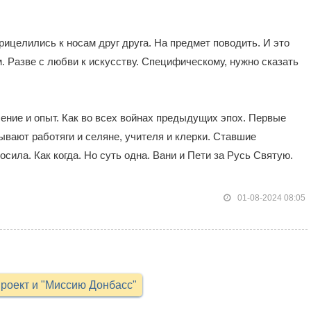
рицелились к носам друг друга. На предмет поводить. И это
. Разве с любви к искусству. Специфическому, нужно сказать
чение и опыт. Как во всех войнах предыдущих эпох. Первые
ывают работяги и селяне, учителя и клерки. Ставшие
сила. Как когда. Но суть одна. Вани и Пети за Русь Святую.
01-08-2024 08:05
роект и "Миссию Донбасс"