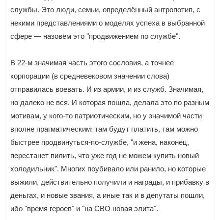
службы. Это люди, семьи, определённый антропотип, с
некими представлениями о моделях успеха в выбранной
сфере — назовём это "продвижением по службе".
В 22-м значимая часть этого сословия, а точнее
корпорации (в средневековом значении слова)
отправилась воевать. И из армии, и из служб. Значимая,
но далеко не вся. И которая пошла, делала это по разным
мотивам, у кого-то патриотическим, но у значимой части
вполне прагматическим: там будут платить, там можно
быстрее продвинуться-по-службе, "и жена, наконец,
перестанет пилить, что уже год не можем купить новый
холодильник". Многих поубивало или ранило, но которые
выжили, действительно получили и награды, и прибавку в
деньгах, и новые звания, а иные так и в депутаты пошли,
ибо "время героев" и "на СВО новая элита".