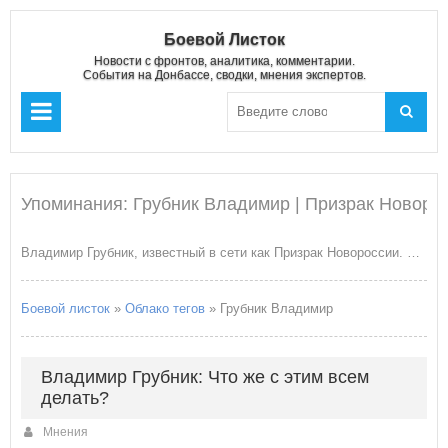
Боевой Листок
Новости с фронтов, аналитика, комментарии.
События на Донбассе, сводки, мнения экспертов.
Упоминания: Грубник Владимир | Призрак Новоро
Владимир Грубник, известный в сети как Призрак Новороссии. Владимир Грубник - одессит, в прошлом врач-хирург, кандидат медицинских наук, с 2013 года участник «Антимайдана», с марта 2014 — Русской весны. Один из организаторов Одесского подполья. В октябре 2015-го задержан «Альфой» СБУ за организацию диверсионной группы и диверсионные акты против киевской хунты. Провел 4,2 года (1532 дня) в тюремном секторе максимального уровня охраны для пожизненно осужденных. Из них 2,2 года — в одиночке. Обменян 29.12.2019 года. В настоящее время занимается гуманитарной и волонтёрской деятельностью на территории Донбасса, один из создателей ОПСБ.
Боевой листок
»
Облако тегов
» Грубник Владимир
Владимир Грубник: Что же с этим всем
делать?
Мнения