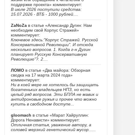
поддержке проекта» комментирует:
В июле 2026 поступили средства:
15.07.2026 - ВТБ - 1000 рублей....
ZaNoZa
в статье «Александр Дугин: Нам
необходим свой Корпус Стражей»
комментирует:
Ключевое здесь:"Корпус Стражей. Русской
Консервативной Революции". И отсюда
несколько вопросов. 1. Когда г-н Дугин
планирует Русскую Консервативную
Революцию"?. 2....
ЛОМО
в статье «Два майора: Обзорная
сводка на 17 марта 2024 года»
комментирует:
Ни в коей мере не хотелось бы защищать
богатеньких владельцев НПЗ, но есть
целый ряд вопросов. Эти БПЛА не мавик и
антидроновые ружья и прочее что можно
купить в свободном доступе...
gloomach
в статье «Марат Хайруллин:
Дорога Ненависти» комментирует:
Отличная статья, уважение автору, а
соловей мерзкий генетический мусор......