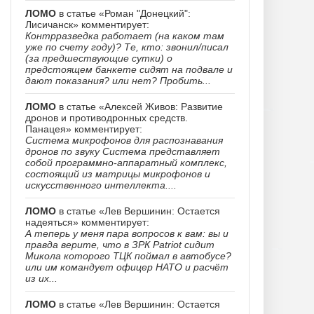
ЛОМО
в статье «Роман "Донецкий":
Лисичанск» комментирует:
Контрразведка работает (на каком там
уже по счету году)? Те, кто: звонил/писал
(за предшествующие сутки) о
предстоящем банкете сидят на подвале и
дают показания? или нет? Пробить...
ЛОМО
в статье «Алексей Живов: Развитие
дронов и противодронных средств.
Панацея» комментирует:
Система микрофонов для распознавания
дронов по звуку Система представляет
собой программно-аппаратный комплекс,
состоящий из матрицы микрофонов и
искусственного интеллекта....
ЛОМО
в статье «Лев Вершинин: Остается
надеяться» комментирует:
А теперь у меня пара вопросов к вам: вы и
правда верите, что в ЗРК Patriot сидит
Микола которого ТЦК поймал в автобусе?
или им командует офицер НАТО и расчёт
из их...
ЛОМО
в статье «Лев Вершинин: Остается